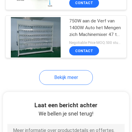
CONTACTEER
CONTACT
ONS
750W aan de Verf van
1400W Auto het Mengen
NIEUWS
zich Machinemixer 47 tot
102 Opruiers
Negotiable Price MOQ:500 stukken
VERZOEK
CONTACT
OM
EEN
Bekijk meer
CITAAT
SITEMAP
Laat een bericht achter
We bellen je snel terug!
PRIVACY
POLICY