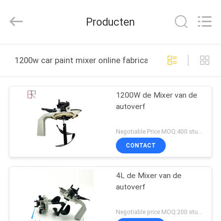
Automotive
Supplies
Co.,Ltd..
Producten
All
Rights
Reserved.
Developed
HUIS
by
ECER
1200w car paint mixer online fabricage
PRODUCTEN
1200W de Mixer van de
autoverf
ONGEVEER
ONS
Negotiable Price MOQ:400 stukken
CONTACT
FABRIEKSREIS
4L de Mixer van de
autoverf
KWALITEITSCONTROLE
Negotiable price MOQ:200 stukken