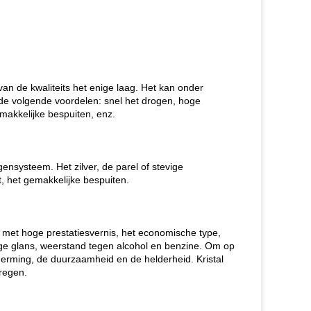
an de kwaliteits het enige laag. Het kan onder
de volgende voordelen: snel het drogen, hoge
makkelijke bespuiten, enz.
gensysteem. Het zilver, de parel of stevige
, het gemakkelijke bespuiten.
it met hoge prestatiesvernis, het economische type,
oge glans, weerstand tegen alcohol en benzine. Om op
herming, de duurzaamheid en de helderheid. Kristal
kregen.