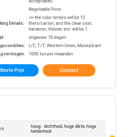
acceptabel)
Negotiable Price
<i>the color tinters will be 12
king Details:
liters/carton, and the clear coat,
hardener, thinner, etc. will be 1
jd:
ongeveer 10 dagen
ngscondities:
L/C, T/T, Western Union, MoneyGram
ng vermogen:
1000 ton per maanden
Beste Prijs
Contact
hoog - dichtheid, hoge dikte, hoge
rk:
helderheid