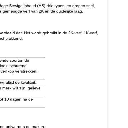
Hoge Stevige inhoud (HS) drie types, en drogen snel,
r gemengde verf van 2K en de duidelijke laag.
deeld dat. Het wordt gebruikt in de 2K-verf, 1K-verf,
ect plakkend.
llende soorten de
rdoek, schurend
verfkop verstrekken,
j altijd de kwaliteit.
erk wilt zijn, gelieve
tot 10 dagen na de
rken ontwerpen en maken.