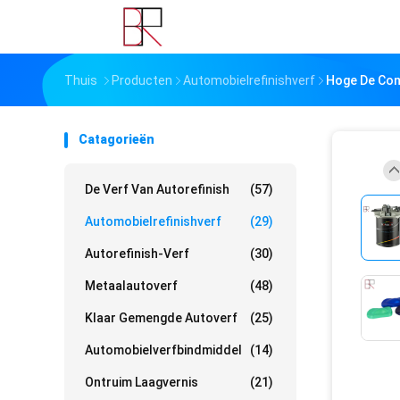
Thuis
Producten
Automobielrefinishverf
Hoge De Com
Catagorieën
De Verf Van Autorefinish
(57)
Automobielrefinishverf
(29)
Autorefinish-Verf
(30)
Metaalautoverf
(48)
Klaar Gemengde Autoverf
(25)
Automobielverfbindmiddel
(14)
Ontruim Laagvernis
(21)