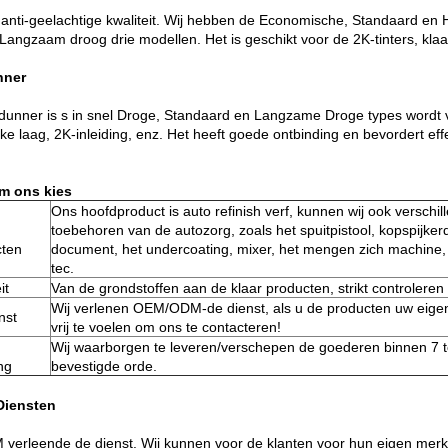
 anti-geelachtige kwaliteit. Wij hebben de Economische, Standaard en 
Langzaam droog drie modellen. Het is geschikt voor de 2K-tinters, klaa
nner
dunner is s in snel Droge, Standaard en Langzame Droge types wordt ver
jke laag, 2K-inleiding, enz. Het heeft goede ontbinding en bevordert eff
m ons kies
Ons hoofdproduct is auto refinish verf, kunnen wij ook verschi
toebehoren van de autozorg, zoals het spuitpistool, kopspijke
cten
document, het undercoating, mixer, het mengen zich machine, 
tec.
it
Van de grondstoffen aan de klaar producten, strikt controleren wi
Wij verlenen OEM/ODM-de dienst, als u de producten uw eigen m
nst
vrij te voelen om ons te contacteren!
Wij waarborgen te leveren/verschepen de goederen binnen 7 
ng
bevestigde orde.
Diensten
 verleende de dienst. Wij kunnen voor de klanten voor hun eigen me