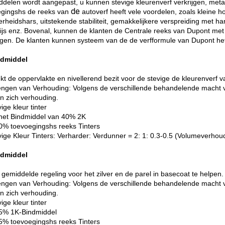
ddelen wordt aangepast, u kunnen stevige kleurenverf verkrijgen, metaa
de
gingshs de reeks van
autoverf heeft vele voordelen, zoals kleine 
rheidshars, uitstekende stabiliteit, gemakkelijkere verspreiding met h
rijs enz. Bovenal, kunnen de klanten de Centrale reeks van Dupont me
gen. De klanten kunnen systeem van de de verfformule van Dupont he
ndmiddel
kt de oppervlakte en nivellerend bezit voor de stevige de kleurenverf va
ngen van Verhouding: Volgens de verschillende behandelende macht van 
 zich verhouding.
ige kleur tinter
het Bindmiddel van 40% 2K
% toevoegingshs reeks Tinters
vige Kleur Tinters: Verharder: Verdunner = 2: 1: 0.3-0.5 (Volumeverhou
ndmiddel
gemiddelde regeling voor het zilver en de parel in basecoat te helpen.
ngen van Verhouding: Volgens de verschillende behandelende macht van 
 zich verhouding.
ige kleur tinter
5% 1K-Bindmiddel
% toevoegingshs reeks Tinters