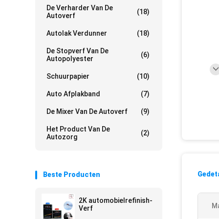
De Verharder Van De
(18)
Autoverf
Autolak Verdunner
(18)
De Stopverf Van De
(6)
Autopolyester
Schuurpapier
(10)
Auto Afplakband
(7)
De Mixer Van De Autoverf
(9)
Het Product Van De
(2)
Autozorg
Gedeta
Beste Producten
2K automobielrefinish-
Ma
Verf