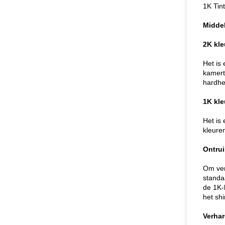
1K Tin
Middel
2K kle
Het is
kamert
hardhe
1K kle
Het is 
kleure
Ontru
Om ver
standa
de 1K-
het sh
Verhar