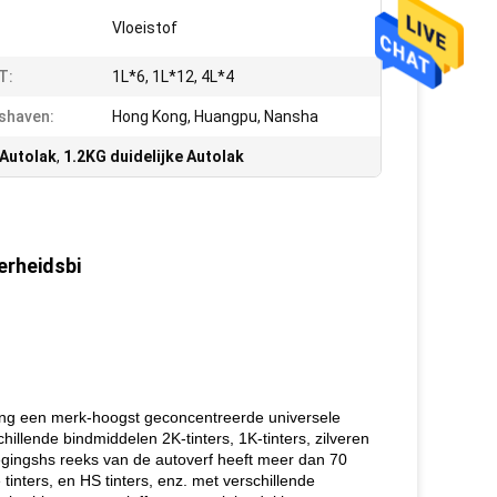
Vloeistof
T:
1L*6, 1L*12, 4L*4
shaven:
Hong Kong, Huangpu, Nansha
Autolak
,
1.2KG duidelijke Autolak
erheidsbi
ging een merk-hoogst geconcentreerde universele
illende bindmiddelen 2K-tinters, 1K-tinters, zilveren
oegingshs reeks van de autoverf heeft meer dan 70
 tinters, en HS tinters, enz. met verschillende