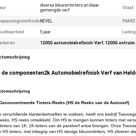
diverse kleurentinters en klaar
eur:
Staat:
gemengde verf
oepassingsmethode:
NEVEL
PAKKE
oudbaarheid:
5 jaar
Lading
rkeren:
1200G automobielrefinish-Verf
,
1200G ontruim 
ctomschrijving
 de componenten2k Automobielrefinish Verf van Held
ctomschrijving
Geconcentreerde Tinters-Reeks (HS de Reeks van de Autoverf)
 verschillende klantenbehoeften te voldoen, heeft ons bedrijf Toevoe
sreeks, HS reeks ontwikkeld. Om HS te mengen kunnen tinters met versch
ftinters van 1K, 1K-tinters van de parelverf ertoe brengen. Onze Toev
 HS tinters, met inbegrip van HS stevige kleurentinters, HS zilveren die