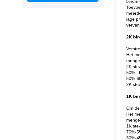
bindmi
Toevoe
meerde
lage p
vervan
2K bi
Verstre
Het me
mengen
2K stev
50% - 
50%-60
2K ste
1K bi
Om de 
Het me
mengen
1K stev
70%-5
30%-45