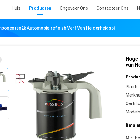
Huis
Producten
Ongeveer Ons
Contacteer Ons
N
ponenten2k Automobielrefinish Verf Van Helderheidsbi
Hoge 
van H
Produc
Plaats
Merkn
Certifi
Model
Betale
Min. be