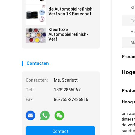
Kl
de Automobielrefinish
Verf van 1K Basecoat
T
Kleurloze
H
Automobielrefinish-
Verf
Ma
Produ
Contacten
Hoge
Contacten:
Ms. Scarlett
Tel.:
13392866067
Produ
Fax:
86-755-27436816
Hoog 
om aan
tinter
de ver
soorten
Contact