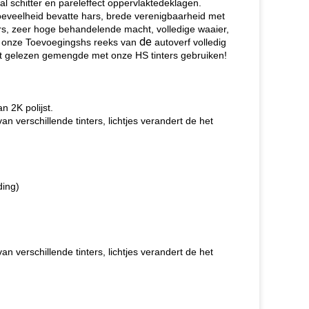
l schitter en pareleffect oppervlaktedeklagen.
hoeveelheid bevatte hars, brede verenigbaarheid met
ars, zeer hoge behandelende macht, volledige waaier,
de
t onze Toevoegingshs reeks van
autoverf volledig
t gelezen gemengde met onze HS tinters gebruiken!
n 2K polijst.
verschillende tinters, lichtjes verandert de het
ding)
verschillende tinters, lichtjes verandert de het