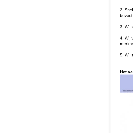
2. Sne
bevest
3. Wij
4. Wij
merkna
5. Wij 
Het v