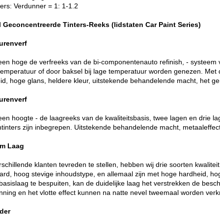
ters: Verdunner = 1: 1-1.2
 Geconcentreerde Tinters-Reeks (lidstaten Car Paint Series)
urenverf
 een hoge de verfreeks van de bi-componentenauto refinish, - systeem v
emperatuur of door baksel bij lage temperatuur worden genezen. Met 
id, hoge glans, heldere kleur, uitstekende behandelende macht, het ge
urenverf
een hoogte - de laagreeks van de kwaliteitsbasis, twee lagen en drie la
ntinters zijn inbegrepen. Uitstekende behandelende macht, metaaleffect
im Laag
schillende klanten tevreden te stellen, hebben wij drie soorten kwalite
ard, hoog stevige inhoudstype, en allemaal zijn met hoge hardheid, h
basislaag te bespuiten, kan de duidelijke laag het verstrekken de besc
inning en het vlotte effect kunnen na natte nevel tweemaal worden ver
der