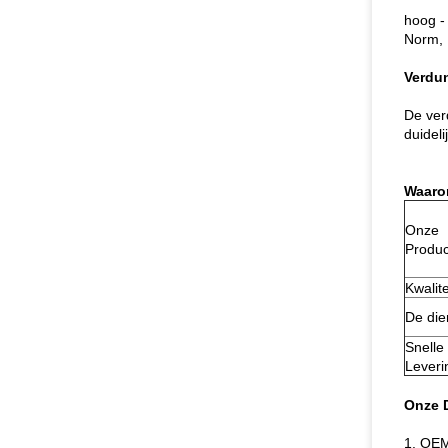
hoog -
Norm, 
Verdu
De ver
duideli
Waaro
Onze
Produ
Kwalite
De die
Snelle
Leveri
Onze 
1. OEM