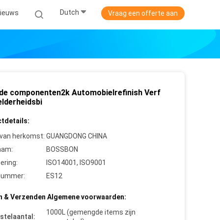
Dutch
ieuws
Vraag een offerte aan
de componenten2k Automobielrefinish Verf
elderheidsbi
tdetails:
 van herkomst:
GUANGDONG CHINA
aam:
BOSSBON
cering:
ISO14001, ISO9001
nummer:
ES12
n & Verzenden Algemene voorwaarden:
1000L (gemengde items zijn
stelaantal: