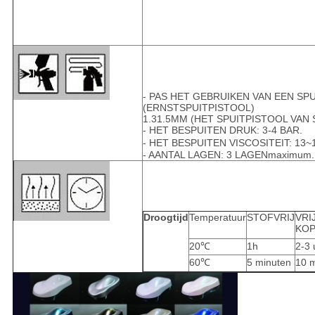
- PAS HET GEBRUIKEN VAN EEN SPU
(ERNSTSPUITPISTOOL)
1.31.5MM (HET SPUITPISTOOL VAN
- HET BESPUITEN DRUK: 3-4 BAR.
- HET BESPUITEN VISCOSITEIT: 13~
- AANTAL LAGEN: 3 LAGENmaximum.
Droogtijd
Temperatuur
STOFVRIJ
VRI
KOP
20℃
1h
2-3 
60℃
5 minuten
10 