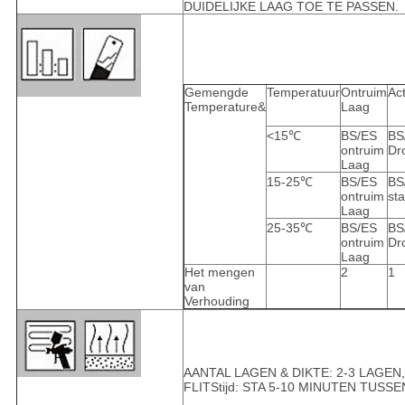
DUIDELIJKE LAAG TOE TE PASSEN.
Gemengde
Temperatuur
Ontruim
Ac
Temperature&
Laag
<15℃
BS/ES
BS
ontruim
Dr
Laag
15-25℃
BS/ES
BS
ontruim
st
Laag
25-35℃
BS/ES
BS
ontruim
Dr
Laag
Het mengen
2
1
van
Verhouding
AANTAL LAGEN & DIKTE: 2-3 LAGEN
FLITStijd: STA 5-10 MINUTEN TUSS