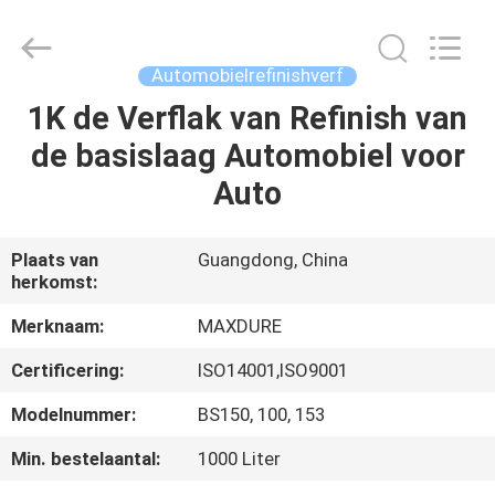
Supplies
Co.,Ltd..
All
Rights
Reserved.
Automobielrefinishverf
Developed
by
1K de Verflak van Refinish van
HUIS
ECER
de basislaag Automobiel voor
PRODUCTEN
Auto
ONGEVEER
Plaats van
Guangdong, China
herkomst:
ONS
Merknaam:
MAXDURE
FABRIEKSREIS
Certificering:
ISO14001,ISO9001
Modelnummer:
BS150, 100, 153
KWALITEITSCONTROLE
Min. bestelaantal:
1000 Liter