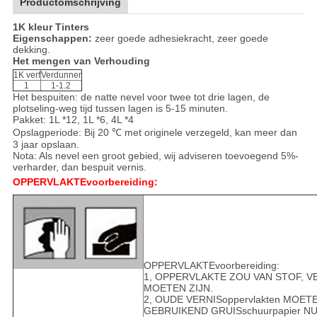
Productomschrijving
1K kleur Tinters
Eigenschappen:
zeer goede adhesiekracht, zeer goede
dekking.
Het mengen van Verhouding
1K verf
Verdunner
1
1-1.2
Het bespuiten: de natte nevel voor twee tot drie lagen, de
plotseling-weg tijd tussen lagen is 5-15 minuten.
Pakket: 1L *12, 1L *6, 4L *4
Opslagperiode: Bij 20 ℃ met originele verzegeld, kan meer dan
3 jaar opslaan.
Nota: Als nevel een groot gebied, wij adviseren toevoegend 5%-
verharder, dan bespuit vernis.
OPPERVLAKTEvoorbereiding:
OPPERVLAKTEvoorbereiding:
1, OPPERVLAKTE ZOU VAN STOF, V
MOETEN ZIJN.
2, OUDE VERNISoppervlakten MO
GEBRUIKEND GRUISschuurpapier N