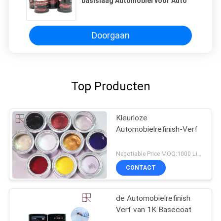
basislaag Automobiel voor Auto
Doorgaan
Top Producten
Kleurloze
Automobielrefinish-Verf
Negotiable Price MOQ:1000 Liter
CONTACT
de Automobielrefinish
Verf van 1K Basecoat