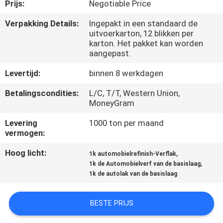
CONTACTEER
Prijs:
Negotiable Price
ONS
Verpakking Details:
Ingepakt in een standaard de
uitvoerkarton, 12 blikken per
karton. Het pakket kan worden
NIEUWS
aangepast.
Levertijd:
binnen 8 werkdagen
VERZOEK
Betalingscondities:
L/C, T/T, Western Union,
OM
MoneyGram
EEN
Levering
1000 ton per maand
vermogen:
CITAAT
Hoog licht:
,
1k automobielrefinish-Verflak
,
1k de Automobielverf van de basislaag
SITEMAP
1k de autolak van de basislaag
PRIVACY
BESTE PRIJS
POLICY