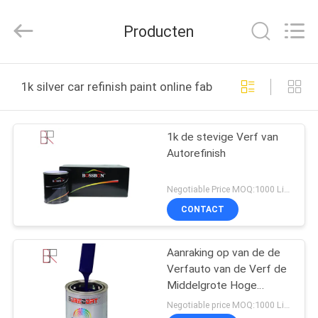
Automotive
Supplies
Co.,Ltd..
Producten
All
Rights
Reserved.
Developed
HUIS
by
ECER
1k silver car refinish paint online fabricage
PRODUCTEN
1k de stevige Verf van
Autorefinish
ONGEVEER
ONS
Negotiable Price MOQ:1000 Liter
CONTACT
FABRIEKSREIS
Aanraking op van de de
Verfauto van de Verf de
KWALITEITSCONTROLE
Middelgrote Hoge
Concentratie Verf van
Negotiable price MOQ:1000 Liter