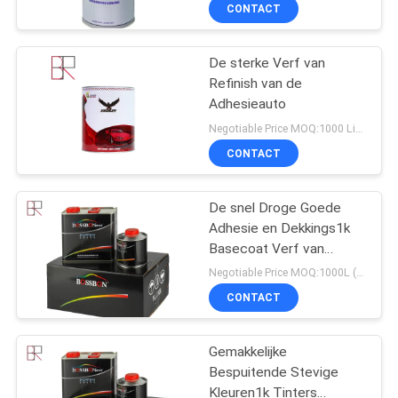
Refinish
CONTACTEER
CONTACT
ONS
De sterke Verf van
Refinish van de
NIEUWS
Adhesieauto
Negotiable Price MOQ:1000 Liter
VERZOEK
CONTACT
OM
EEN
De snel Droge Goede
Adhesie en Dekkings1k
CITAAT
Basecoat Verf van
Autorefinish
Negotiable Price MOQ:1000L (gemengde items zijn acceptabel)
SITEMAP
CONTACT
PRIVACY
Gemakkelijke
Bespuitende Stevige
POLICY
Kleuren1k Tinters