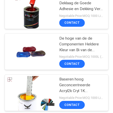
Deklaag de Goede
Adhesie en Dekking Verf
van Autorefinish
Negotiable Price MOQ:1000 Liter
CONTACT
De hoge van de de
Componenten Heldere
Kleur van Bi van de
Adhesiekracht Verf van
Negotiable Price MOQ:1000L (gemengde items zijn acceptabel)
de Autorefinish
CONTACT
Baseren hoog
Geconcentreerde
Acryl2k Cryl 1K
Automobielrefinish-Verf
Negotiable Price MOQ:1000 Liter
CONTACT