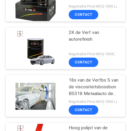
Automobielrefinish Verf
Negotiable Price MOQ:1000 Liter
CONTACT
2K de Verf van
autorefinish
Negotiable Price MOQ:1000L
CONTACT
18s van de Verfbs S van
de viscositeitsbossbon
BS318 Metaalauto de
auto refinish verf
Negotiable Price MOQ:1000 Liter
CONTACT
Hoog polijst van de