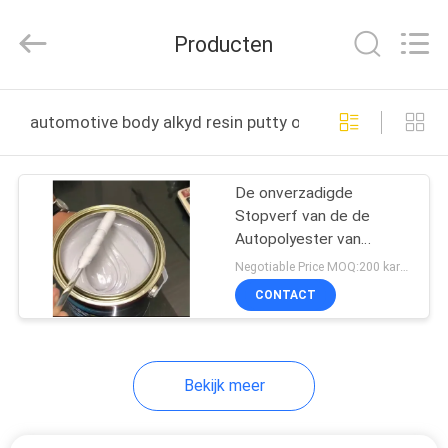
Supplies
Co.,Ltd..
All
Producten
Rights
Reserved.
Developed
by
HUIS
ECER
automotive body alkyd resin putty online fabricage
PRODUCTEN
De onverzadigde
Stopverf van de de
ONGEVEER
Autopolyester van
ONS
Bodyfiller van de
Negotiable Price MOQ:200 kartons
Polyesterhars
CONTACT
Lichtgewicht
FABRIEKSREIS
Gemakkelijke Schurende
Bekijk meer
KWALITEITSCONTROLE