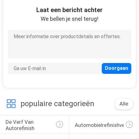
CONTACTEER
Laat een bericht achter
ONS
We bellen je snel terug!
NIEUWS
VERZOEK
OM
EEN
CITAAT
populaire categorieën
SITEMAP
Alle
De Verf Van 
PRIVACY
Automobielrefinishverf
Autorefinish
POLICY