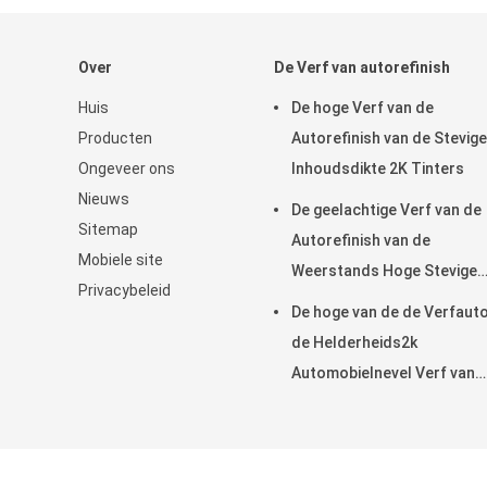
Over
De Verf van autorefinish
Huis
De hoge Verf van de
Producten
Autorefinish van de Stevige
Ongeveer ons
Inhoudsdikte 2K Tinters
Nieuws
De geelachtige Verf van de
Sitemap
Autorefinish van de
Mobiele site
Weerstands Hoge Stevige
Privacybeleid
Inhoud Acryl
De hoge van de de Verfaut
de Helderheids2k
Automobielnevel Verf van
Refinish
China 1k zilveren auto refinish verf
Leverancier