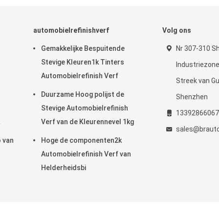
automobielrefinishverf
Volg ons
Gemakkelijke Bespuitende
Nr 307-310 S
Stevige Kleuren1k Tinters
Industriezone
Automobielrefinish Verf
Streek van G
Duurzame Hoog polijst de
Shenzhen
Stevige Automobielrefinish
13392866067
Verf van de Kleurennevel 1kg
sales@braut
o van
Hoge de componenten2k
Automobielrefinish Verf van
Helderheidsbi
. Copyright © 2020 - 2025 Shenzhen Bangrong Automotive Supplies Co.