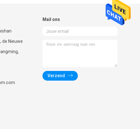
Mail ons
hishan
, de Nieuwe
uangming,
Verzend
om.com
,Ltd.. All Rights Reserved. Developed by
ECER