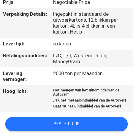
CONTACTEER
Prijs:
Negotiable Price
ONS
Verpakking Details:
Ingepakt in standaard de
uitvoerkartons, 12 blikken per
karton. 4L is 4 blikken in een
NIEUWS
karton. Het p
Levertijd:
5 dagen
VERZOEK
Betalingscondities:
L/C, T/T, Western Union,
OM
MoneyGram
EEN
Levering
2000 ton per Maanden
vermogen:
CITAAT
Hoog licht:
Het mengen van het Bindmiddel van de
Autoverf
SITEMAP
,
,
1K het metaalbindmiddel van de Autoverf
OEM 1K het Bindmiddel van de Autoverf
PRIVACY
BESTE PRIJS
POLICY