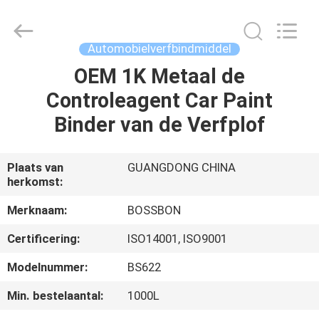
Shenzhen
Bangrong
Automotive
Supplies
Co.,Ltd..
Automobielverfbindmiddel
All
Rights
Reserved.
OEM 1K Metaal de
HUIS
Developed
by
Controleagent Car Paint
ECER
PRODUCTEN
Binder van de Verfplof
ONGEVEER
Plaats van
GUANGDONG CHINA
herkomst:
ONS
Merknaam:
BOSSBON
FABRIEKSREIS
Certificering:
ISO14001, ISO9001
Modelnummer:
BS622
KWALITEITSCONTROLE
Min. bestelaantal:
1000L