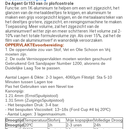
De Agent Gr153 van
de
plofcontrole
Functie: om 1K-aluminium te helpen om een wit zijgezicht, het
glanzen van de metaaldeeltjes te krijgen, en aluminium te
maken een grijs voorgezicht krijgen, en de metaalaansteker van
het deeltjes grotere, zijgezicht, en reinigingsmachine te maken.
Toepassing: Meer volume, zal het zijgezicht van de
aluminiumverf witter zijn en meer schitteren. Het volume zal 2-
10% van het totale formulevolume zijn. Als over 15%, zal het de
film van de aluminiumverf in wanordelijk veroorzaken.
OPPERVLAKTEvoorbereiding:
1.
De oppervlakte zou van Stof, Vet en Olie Schoon en Vrij
moeten zijn.
2. De oude Vernisoppervlakten moeten worden geschuurd
Gebruikend Grit Sandpaper Number 1200, alvorens de
Duidelijke Laag Toe te passen.
Aantal Lagen & Dikte: 2-3 lagen, 4060μm Flitstijd: Sta 5-10
Minuten tussen Lagen toe
Pas het Gebruiken van een Nevel toe
Kanonpijp:
1.21.4mm (ErnstSpuitpistool)
1.31.5mm (ZuigingsSpuitpistool)
- Het bespuiten Druk: 3-4 bar.
- Het bespuiten Viscositeit: 13~18s (Ford Cup #4 bij 20ºC)
- Aantal Lagen: 3 lagenmaximum.
Droogtijd
Temperatuur
Stofvrij
Vrije kopspijker
Volledige Droog
Droogtijd
20ºC
1h
2-3 uren
24h