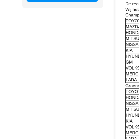
De rea
Wij he
Champa
TOYO
MAZD
HOND
MITSU
NISSA
KIA
HYUN
GM
VOLK
MERC
LADA
Groene
TOYO
HOND
NISSA
MITSU
HYUN
KIA
VOLK
MERC
LADA