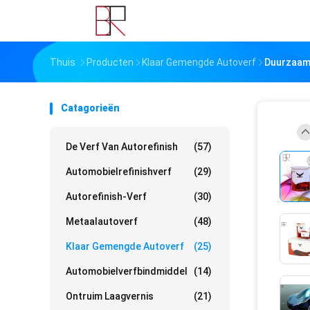
Thuis
Producten
Klaar Gemengde Autoverf
Duurzaam
Catagorieën
De Verf Van Autorefinish
(57)
Automobielrefinishverf
(29)
Autorefinish-Verf
(30)
Metaalautoverf
(48)
Klaar Gemengde Autoverf
(25)
Automobielverfbindmiddel
(14)
Ontruim Laagvernis
(21)