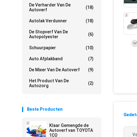
De Verharder Van De
(18)
Autoverf
Autolak Verdunner
(18)
De Stopverf Van De
(6)
Autopolyester
Schuurpapier
(10)
Auto Afplakband
(7)
De Mixer Van De Autoverf
(9)
Het Product Van De
(2)
Autozorg
Beste Producten
Gedeta
Klaar Gemengde de
Autoverf van TOYOTA
Ve
1CO