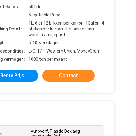
stelaantal:
60 Liter
Negotiable Price
1L, 6 of 12 blikken per karton. 1Gallon, 4
king Details:
blikken per karton. Het pakket kan
worden aangepast.
jd:
5-10 werkdagen
ngscondities:
L/C, T/T, Western Union, MoneyGram
ng vermogen:
1000 ton per maand
Beste Prijs
Contact
Autoverf, Plastic Deklaag,
k: