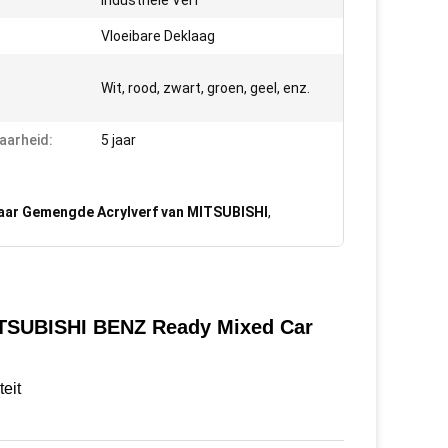
Industriële Verf
Vloeibare Deklaag
Wit, rood, zwart, groen, geel, enz.
aarheid:
5 jaar
aar Gemengde Acrylverf van MITSUBISHI
,
SUBISHI BENZ Ready Mixed Car
eit