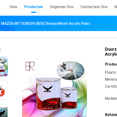
Huis
Producten
Ongeveer Ons
Contacteer Ons
N
 MAZDA MITSUBISHI BENZ Ready Mixed Acrylic Paint
Duurz
Acryli
Produc
Plaats
Merkn
Certifi
Model
Betale