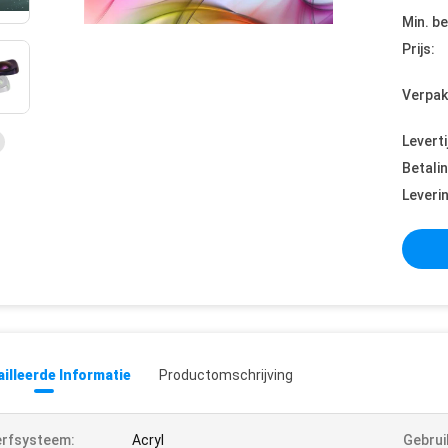
Min. be
Prijs:
Verpak
Leverti
Betali
Leveri
illeerde Informatie
Productomschrijving
rfsysteem:
Acryl
Gebrui