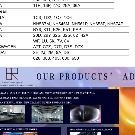
A
11R, 16P, 27C, 28A, 36A
earl
TA
1C3, 1D2, 1C7, 1C6
A
NH537M, NH546M, NH561P, NH658P, NH674P
N
BY6, K11, K26, K51, KAP
A
20D, 29Y, 32S, 32G, 6Z, 42A
WF, 1U, 5K, 7V, 8V
SWAGEN
A7T, C7Z, D7R, D7S, D7X
DAI
2E, 2J, 2M, 9A, DS
626, 383, 495, 630, 650