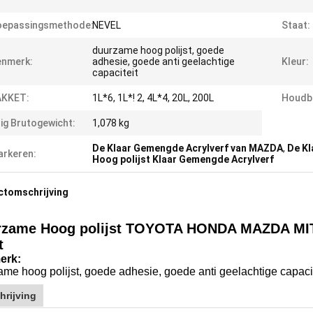
oepassingsmethode:
NEVEL
Staat:
duurzame hoog polijst, goede
enmerk:
adhesie, goede anti geelachtige
Kleur:
capaciteit
AKKET:
1L*6, 1L*! 2, 4L*4, 20L, 200L
Houdb
ig Brutogewicht:
1,078 kg
De Klaar Gemengde Acrylverf van MAZDA
,
De Kl
rkeren:
Hoog polijst Klaar Gemengde Acrylverf
ctomschrijving
rzame Hoog polijst TOYOTA HONDA MAZDA MIT
t
erk:
me hoog polijst, goede adhesie, goede anti geelachtige capacit
hrijving