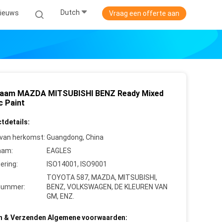
Dutch
ieuws
Vraag een offerte aan
aam MAZDA MITSUBISHI BENZ Ready Mixed
c Paint
tdetails:
 van herkomst:
Guangdong, China
aam:
EAGLES
cering:
ISO14001, ISO9001
TOYOTA 587, MAZDA, MITSUBISHI,
nummer:
BENZ, VOLKSWAGEN, DE KLEUREN VAN
GM, ENZ.
n & Verzenden Algemene voorwaarden: