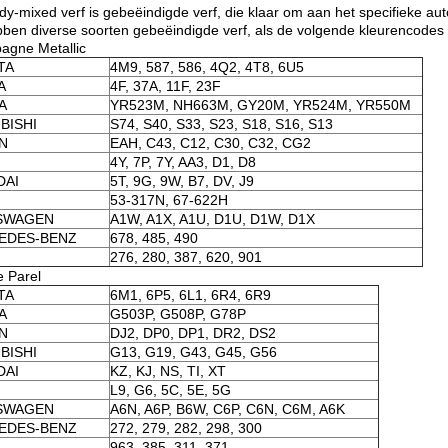
dy-mixed verf is gebeëindigde verf, die klaar om aan het specifieke aut
bben diverse soorten gebeëindigde verf, als de volgende kleurencodes 
gne Metallic
TA
4M9, 587, 586, 4Q2, 4T8, 6U5
A
4F, 37A, 11F, 23F
A
YR523M, NH663M, GY20M, YR524M, YR550M
BISHI
S74, S40, S33, S23, S18, S16, S13
N
EAH, C43, C12, C30, C32, CG2
4Y, 7P, 7Y, AA3, D1, D8
DAI
5T, 9G, 9W, B7, DV, J9
53-317N, 67-622H
SWAGEN
A1W, A1X, A1U, D1U, D1W, D1X
EDES-BENZ
678, 485, 490
276, 280, 387, 620, 901
 Parel
TA
6M1, 6P5, 6L1, 6R4, 6R9
A
G503P, G508P, G78P
N
DJ2, DP0, DP1, DR2, DS2
BISHI
G13, G19, G43, G45, G56
DAI
KZ, KJ, NS, TI, XT
L9, G6, 5C, 5E, 5G
SWAGEN
A6N, A6P, B6W, C6P, C6N, C6M, A6K
EDES-BENZ
272, 279, 282, 298, 300
963, 385, 311, 371