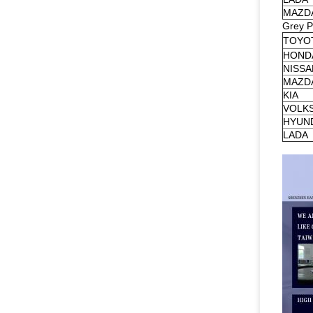
MAZD
Grey P
TOYO
HOND
NISSA
MAZD
KIA
VOLK
HYUN
LADA