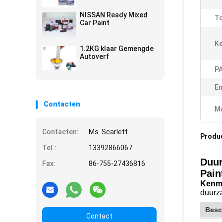
NISSAN Ready Mixed
T
Car Paint
K
1.2KG klaar Gemengde
Autoverf
P
En
Contacten
Ma
Contacten:
Ms. Scarlett
Produ
Tel.:
13392866067
Duu
Fax:
86-755-27436816
Pain
Kenm
duurza
Besc
Contact