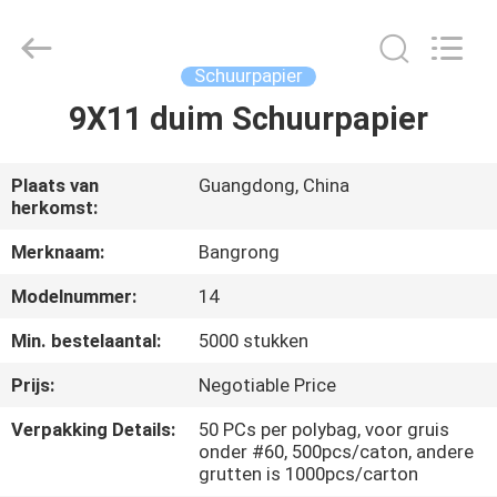
Supplies
Co.,Ltd..
All
Rights
Reserved.
Schuurpapier
Developed
by
9X11 duim Schuurpapier
HUIS
ECER
PRODUCTEN
Plaats van
Guangdong, China
herkomst:
ONGEVEER
Merknaam:
Bangrong
ONS
Modelnummer:
14
Min. bestelaantal:
5000 stukken
FABRIEKSREIS
Prijs:
Negotiable Price
Verpakking Details:
50 PCs per polybag, voor gruis
KWALITEITSCONTROLE
onder #60, 500pcs/caton, andere
grutten is 1000pcs/carton