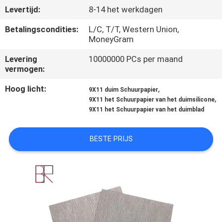
CONTACTEER
Levertijd:
8-14 het werkdagen
ONS
Betalingscondities:
L/C, T/T, Western Union,
MoneyGram
NIEUWS
Levering
10000000 PCs per maand
vermogen:
VERZOEK
Hoog licht:
,
9X11 duim Schuurpapier
,
OM
9X11 het Schuurpapier van het duimsilicone
9X11 het Schuurpapier van het duimblad
EEN
CITAAT
BESTE PRIJS
SITEMAP
PRIVACY
POLICY