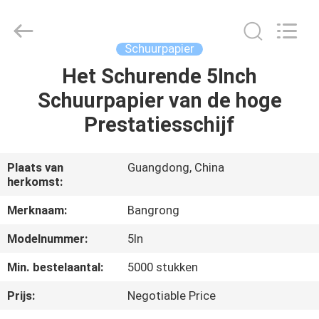
Supplies
Co.,Ltd..
All
Rights
Reserved.
Schuurpapier
Developed
by
Het Schurende 5Inch
HUIS
ECER
Schuurpapier van de hoge
PRODUCTEN
Prestatiesschijf
ONGEVEER
Plaats van
Guangdong, China
herkomst:
ONS
Merknaam:
Bangrong
FABRIEKSREIS
Modelnummer:
5In
Min. bestelaantal:
5000 stukken
KWALITEITSCONTROLE
Prijs:
Negotiable Price