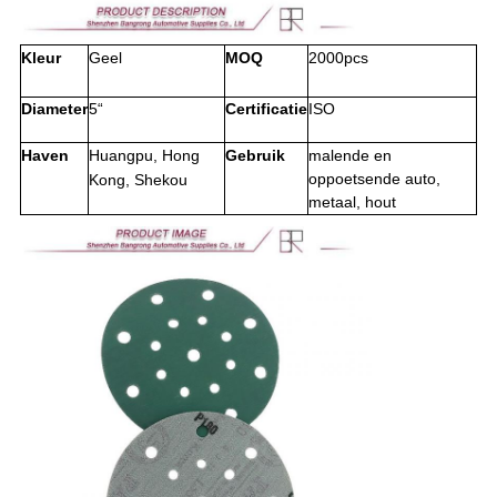
Kleur
Geel
MOQ
2000pcs
Diameter
5“
Certificatie
ISO
Haven
Huangpu, Hong
Gebruik
malende en
oppoetsende auto,
Kong, Shekou
metaal, hout