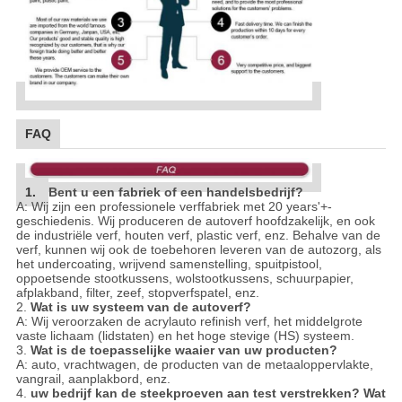
FAQ
1.
Bent u een fabriek of een handelsbedrijf?
A: Wij zijn een professionele verffabriek met 20 years'+-
geschiedenis. Wij produceren de autoverf hoofdzakelijk, en ook
de industriële verf, houten verf, plastic verf, enz. Behalve van de
verf, kunnen wij ook de toebehoren leveren van de autozorg, als
het undercoating, wrijvend samenstelling, spuitpistool,
oppoetsende stootkussens, wolstootkussens, schuurpapier,
afplakband, filter, zeef, stopverfspatel, enz.
2.
Wat is uw systeem van de autoverf?
A: Wij veroorzaken de acrylauto refinish verf, het middelgrote
vaste lichaam (lidstaten) en het hoge stevige (HS) systeem.
3.
Wat is de toepasselijke waaier van uw producten?
A: auto, vrachtwagen, de producten van de metaaloppervlakte,
vangrail, aanplakbord, enz.
4.
uw bedrijf kan de steekproeven aan test verstrekken? Wat