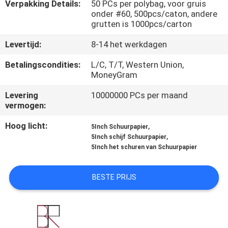
CONTACTEER
Verpakking Details:
50 PCs per polybag, voor gruis
onder #60, 500pcs/caton, andere
ONS
grutten is 1000pcs/carton
Levertijd:
8-14 het werkdagen
NIEUWS
Betalingscondities:
L/C, T/T, Western Union,
MoneyGram
VERZOEK
Levering
10000000 PCs per maand
OM
vermogen:
EEN
Hoog licht:
,
5Inch Schuurpapier
,
CITAAT
5Inch schijf Schuurpapier
5Inch het schuren van Schuurpapier
SITEMAP
BESTE PRIJS
PRIVACY
POLICY