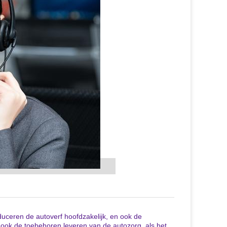
oduceren de autoverf hoofdzakelijk, en ook de
ij ook de toebehoren leveren van de autozorg, als het