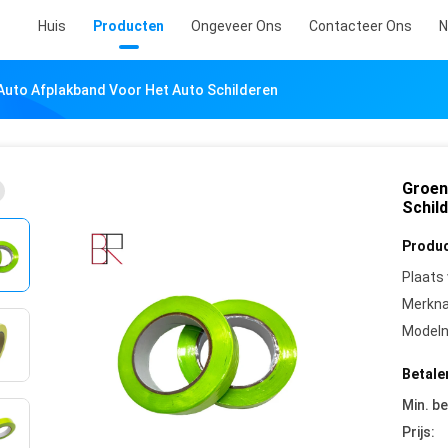
Huis
Producten
Ongeveer Ons
Contacteer Ons
N
uto Afplakband Voor Het Auto Schilderen
Groen
Schil
Produc
Plaats
Merkn
Model
Betale
Min. be
Prijs: