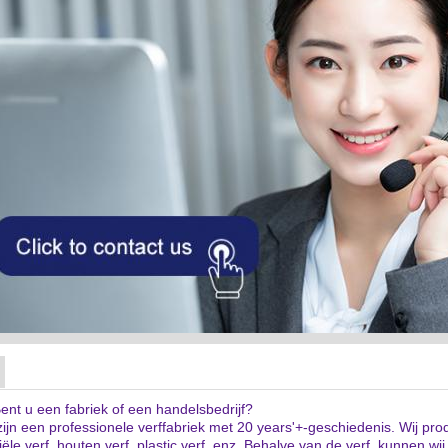
ent u een fabriek of een handelsbedrijf?
 zijn een professionele verffabriek met 20 years'+-geschiedenis. Wij pr
iële verf, houten verf, plastic verf, enz. Behalve van de verf, kunnen w