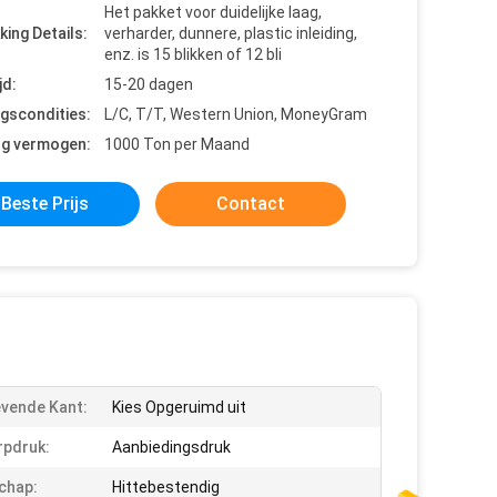
Het pakket voor duidelijke laag,
king Details:
verharder, dunnere, plastic inleiding,
enz. is 15 blikken of 12 bli
jd:
15-20 dagen
ngscondities:
L/C, T/T, Western Union, MoneyGram
ng vermogen:
1000 Ton per Maand
Beste Prijs
Contact
evende Kant:
Kies Opgeruimd uit
pdruk:
Aanbiedingsdruk
chap:
Hittebestendig