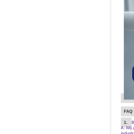
FAQ
1.
B
A: Wij
industr