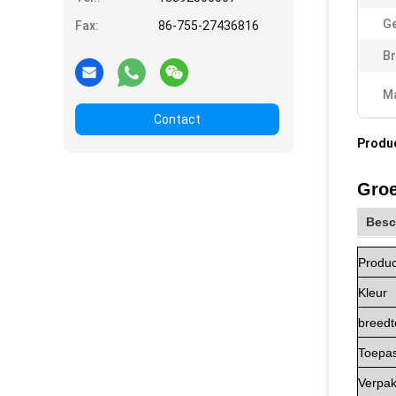
Ge
Fax:
86-755-27436816
Br
Ma
Contact
Produ
Groe
Besc
Produ
Kleur
breedt
Toepa
Verpak