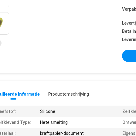
Verpak
Leverti
Betali
Leveri
illeerde Informatie
Productomschrijving
eefstof:
Silicone
Zelfkl
lfklevend Type:
Hete smelting
Ontwer
teriaal:
kraftpapier-document
Eigens