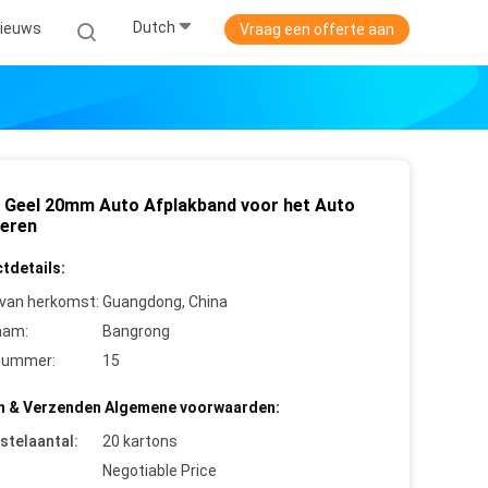
Dutch
ieuws
Vraag een offerte aan
 Geel 20mm Auto Afplakband voor het Auto
deren
tdetails:
 van herkomst:
Guangdong, China
aam:
Bangrong
nummer:
15
n & Verzenden Algemene voorwaarden:
stelaantal:
20 kartons
Negotiable Price