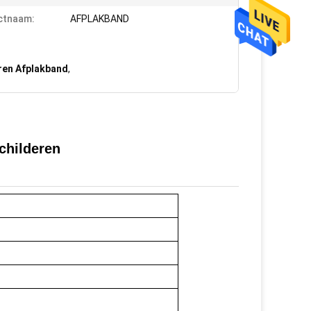
ctnaam:
AFPLAKBAND
ren Afplakband
,
childeren