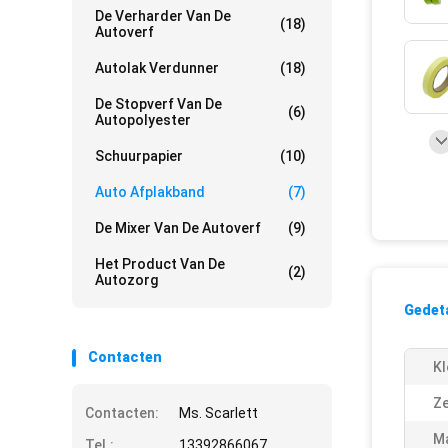
De Verharder Van De
(18)
Autoverf
Autolak Verdunner
(18)
De Stopverf Van De
(6)
Autopolyester
Schuurpapier
(10)
Auto Afplakband
(7)
De Mixer Van De Autoverf
(9)
Het Product Van De
(2)
Autozorg
Gedeta
Contacten
Kl
Ze
Contacten:
Ms. Scarlett
Ma
Tel.:
13392866067