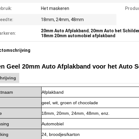
bruik:
Het maskeren
Produ
eedte:
18mm, 24mm, 48mm
20mm Auto Afplakband
,
20mm Auto het Schilde
rkeren:
18mm 20mm automobiel afplakband
ctomschrijving
n Geel 20mm Auto Afplakband voor het Auto S
hrijving
ctnaam
Afplakband
geel, wit, groen of chocolade
e
18mm, 20mm, 24mm, 48mm, enz.
ssing
Automobiel
king
24, broodjes/karton