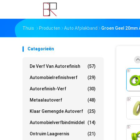
Thuis
Producten
Auto Afplakband
Groen Geel 20mm A
Catagorieën
De Verf Van Autorefinish
(57)
Automobielrefinishverf
(29)
Autorefinish-Verf
(30)
Metaalautoverf
(48)
Klaar Gemengde Autoverf
(25)
Automobielverfbindmiddel
(14)
Ontruim Laagvernis
(21)