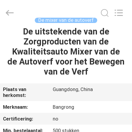
Shenzhen
Bangrong
Automotive
Supplies
Co.,Ltd..
De mixer van de autoverf
All
Rights
De uitstekende van de
HUIS
Reserved.
Developed
by
Zorgproducten van de
ECER
PRODUCTEN
Kwaliteitsauto Mixer van de
de Autoverf voor het Bewegen
ONGEVEER
van de Verf
ONS
Plaats van
Guangdong, China
herkomst:
FABRIEKSREIS
Merknaam:
Bangrong
KWALITEITSCONTROLE
Certificering:
no
Min. bestelaantal:
500 stukken