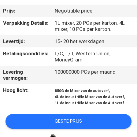
CONTACTEER
Prijs:
Negotiable price
ONS
Verpakking Details:
1L mixer, 20 PCs per karton. 4L
mixer, 10 PCs per karton.
NIEUWS
Levertijd:
15- 20 het werkdagen
VERZOEK
Betalingscondities:
L/C, T/T, Western Union,
MoneyGram
OM
EEN
Levering
100000000 PCs per maand
vermogen:
CITAAT
Hoog licht:
,
850G de Mixer van de autoverf
,
4L de industriële Mixer van de Autoverf
SITEMAP
1L de industriële Mixer van de Autoverf
PRIVACY
BESTE PRIJS
POLICY