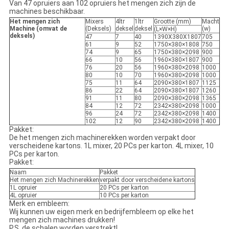
Van 47 opruiers aan 102 opruiers het mengen zich zijn de
machines beschikbaar.
Het mengen zich
Mixers
4ltr
1ltr
Grootte (mm)
Macht
Machine (omvat de
(Deksels)
deksel
deksel
(w)
(L×W×H)
deksels)
47
7
40
1390X380X1807
705
61
9
52
1750×380×1808
750
74
9
65
1750×380×2098
900
66
10
56
1960×380×1807
900
76
20
56
1960×380×2098
1000
80
10
70
1960×380×2098
1000
75
11
64
2090×380×1807
1125
86
22
64
2090×380×1807
1260
91
11
80
2090×380×2098
1365
84
12
72
2342×380×2098
1000
96
24
72
2342×380×2098
1400
102
12
90
2342×380×2098
1400
Pakket:
De het mengen zich machinerekken worden verpakt door
verscheidene kartons. 1L mixer, 20 PCs per karton. 4L mixer, 10
PCs per karton.
Pakket:
Naam
Pakket
Het mengen zich Machinerekken
verpakt door verscheidene kartons
1L opruier
20 PCs per karton
4L opruier
10 PCs per karton
Merk en embleem:
Wij kunnen uw eigen merk en bedrijfembleem op elke het
mengen zich machines drukken!
P.S. de schalen worden verstrekt!