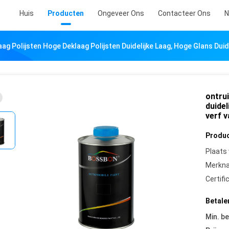
Huis
Producten
Ongeveer Ons
Contacteer Ons
N
ag Polijsten Hoge Deklaag Polijsten Duidelijke Laag, Hoge Glans Duid
ontrui
duidel
verf v
Produc
Plaats
Merkn
Certifi
Betale
Min. be