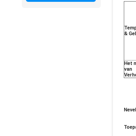
Temp
& Gel
Het 
van 
Verh
Neve
Toepa