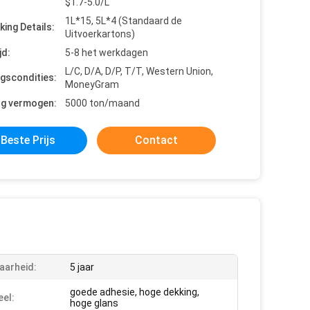
$1.7-5.0/L
1L*15, 5L*4 (Standaard de
king Details:
Uitvoerkartons)
jd:
5-8 het werkdagen
L/C, D/A, D/P, T/T, Western Union,
ngscondities:
MoneyGram
ng vermogen:
5000 ton/maand
Beste Prijs
Contact
aarheid:
5 jaar
goede adhesie, hoge dekking,
el:
hoge glans