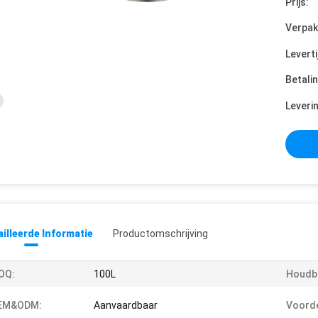
Prijs:
Verpak
Leverti
Betali
Leveri
illeerde Informatie
Productomschrijving
OQ:
100L
Houdb
EM&ODM:
Aanvaardbaar
Voorde