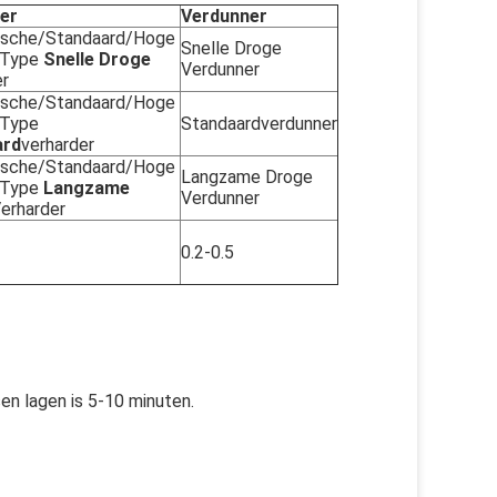
er
Verdunner
sche/Standaard/Hoge 
Snelle Droge 
 Type 
Snelle Droge
Verdunner
er
sche/Standaard/Hoge 
Stevige Type 
Standaardverdunner
ard
verharder
sche/Standaard/Hoge 
Langzame Droge 
 Type 
Langzame 
Verdunner
Verharder
0.2-0.5
sen lagen is 5-10 minuten.