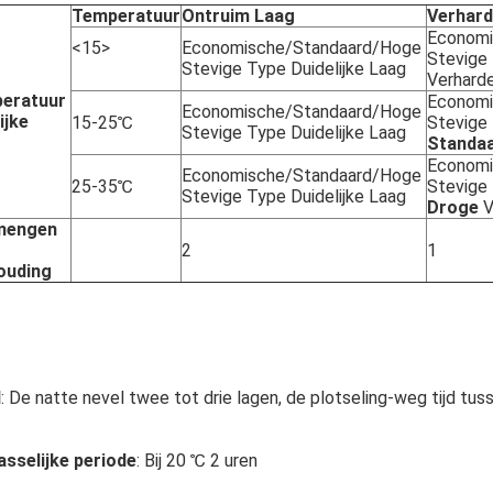
Temperatuur
Ontruim Laag
Verhard
Economi
<15>

Economische/Standaard/Hoge 
Stevige
Stevige Type Duidelijke Laag
Verhard
eratuur 
Economi
Economische/Standaard/Hoge 
ijke
15-25℃
Stevige Type Duidelijke Laag
Standa
Economi
Economische/Standaard/Hoge 
25-35℃
Stevige
Stevige Type Duidelijke Laag
Droge
 
mengen 
2
1
ouding
l
: De natte nevel twee tot drie lagen, de plotseling-weg tijd tus
sselijke periode
: Bij 20 ℃ 2 uren