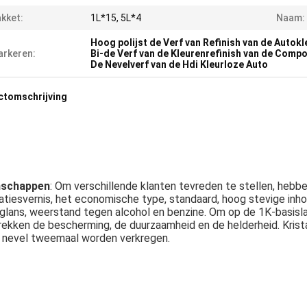
kket:
1L*15, 5L*4
Naam:
Hoog polijst de Verf van Refinish van de Autokl
rkeren:
Bi-de Verf van de Kleurenrefinish van de Com
De Nevelverf van de Hdi Kleurloze Auto
ctomschrijving
nschappen
: Om verschillende klanten tevreden te stellen, hebbe
atiesvernis, het economische type, standaard, hoog stevige inhou
glans, weerstand tegen alcohol en benzine. Om op de 1K-basislaag
rekken de bescherming, de duurzaamheid en de helderheid. Kristal
 nevel tweemaal worden verkregen.