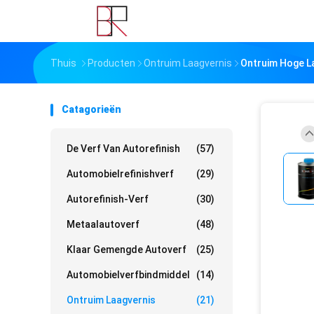
Thuis
Producten
Ontruim Laagvernis
Ontruim Hoge La
Catagorieën
De Verf Van Autorefinish
(57)
Automobielrefinishverf
(29)
Autorefinish-Verf
(30)
Metaalautoverf
(48)
Klaar Gemengde Autoverf
(25)
Automobielverfbindmiddel
(14)
Ontruim Laagvernis
(21)