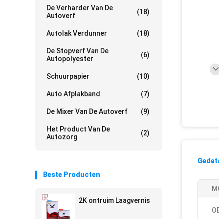
De Verharder Van De
(18)
Autoverf
Autolak Verdunner
(18)
De Stopverf Van De
(6)
Autopolyester
Schuurpapier
(10)
Auto Afplakband
(7)
De Mixer Van De Autoverf
(9)
Het Product Van De
(2)
Autozorg
Gedeta
Beste Producten
M
2K ontruim Laagvernis
O