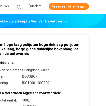
Dutch
ieuws
Vraag een offerte aan
elijke Bovenlaag, De Verf Van De Autovernis
m hoge laag polijsten hoge deklaag polijsten
ijke laag, hoge glans duidelijke bovenlaag, de
an de autovernis
tdetails:
 van herkomst:
Guangdong, China
aam:
BOSSBON
cering:
ISO14001, ISO9001
n & Verzenden Algemene voorwaarden:
stelaantal:
100L