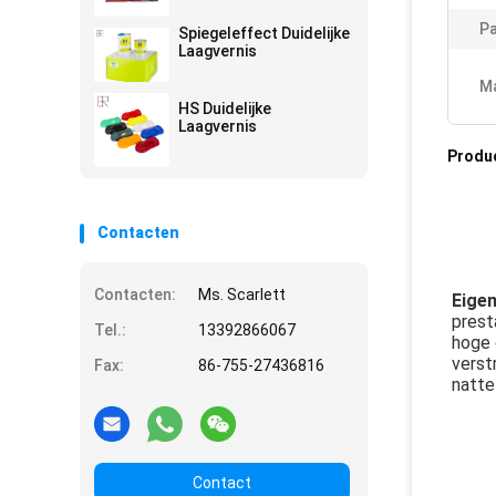
Pa
Spiegeleffect Duidelijke
Laagvernis
Ma
HS Duidelijke
Laagvernis
Produ
Contacten
Contacten:
Ms. Scarlett
Eige
prest
Tel.:
13392866067
hoge 
verst
Fax:
86-755-27436816
natte
Contact