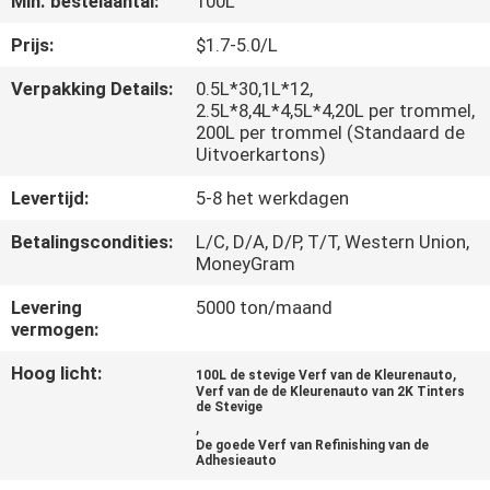
Min. bestelaantal:
100L
CONTACTEER
ONS
Prijs:
$1.7-5.0/L
Verpakking Details:
0.5L*30,1L*12,
2.5L*8,4L*4,5L*4,20L per trommel,
NIEUWS
200L per trommel (Standaard de
Uitvoerkartons)
VERZOEK
Levertijd:
5-8 het werkdagen
OM
Betalingscondities:
L/C, D/A, D/P, T/T, Western Union,
EEN
MoneyGram
CITAAT
Levering
5000 ton/maand
vermogen:
SITEMAP
Hoog licht:
,
100L de stevige Verf van de Kleurenauto
Verf van de de Kleurenauto van 2K Tinters
de Stevige
,
PRIVACY
De goede Verf van Refinishing van de
Adhesieauto
POLICY