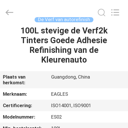
Automotive
Supplies
Co.,Ltd..
All
Rights
De Verf van autorefinish
Reserved.
Developed
100L stevige de Verf2k
HUIS
by
ECER
Tinters Goede Adhesie
PRODUCTEN
Refinishing van de
Kleurenauto
ONGEVEER
ONS
Plaats van
Guangdong, China
herkomst:
FABRIEKSREIS
Merknaam:
EAGLES
Certificering:
ISO14001, ISO9001
KWALITEITSCONTROLE
Modelnummer:
ES02