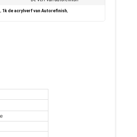
o
,
1k de acrylverf van Autorefinish
,
de