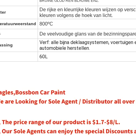
BRUINE GLOD REN BLAUWE ENZ.
De rijke en kleurrijke kleuren wijzen op ver
ter
kleuren volgens de hoek van licht.
eratuurweerstand
800ºC
s
De veelvoudige glans van de bezinningspare
Verf: alle bijna deklaagsystemen, voertuigen
assing
automobiele herstellen.
60L