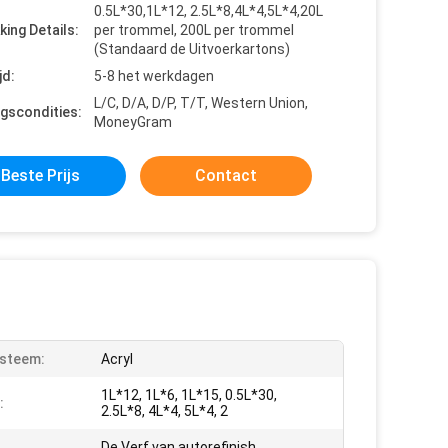
0.5L*30,1L*12, 2.5L*8,4L*4,5L*4,20L
king Details:
per trommel, 200L per trommel
(Standaard de Uitvoerkartons)
jd:
5-8 het werkdagen
L/C, D/A, D/P, T/T, Western Union,
ngscondities:
MoneyGram
Beste Prijs
Contact
steem:
Acryl
1L*12, 1L*6, 1L*15, 0.5L*30,
:
2.5L*8, 4L*4, 5L*4, 2
De Verf van autorefinish