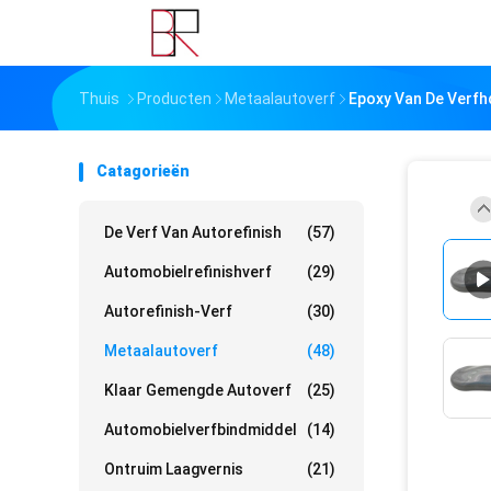
Thuis
Producten
Metaalautoverf
Epoxy Van De Verfh
Catagorieën
De Verf Van Autorefinish
(57)
Automobielrefinishverf
(29)
Autorefinish-Verf
(30)
Metaalautoverf
(48)
Klaar Gemengde Autoverf
(25)
Automobielverfbindmiddel
(14)
Ontruim Laagvernis
(21)