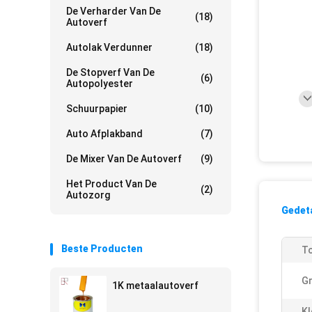
De Verharder Van De
(18)
Autoverf
Autolak Verdunner
(18)
De Stopverf Van De
(6)
Autopolyester
Schuurpapier
(10)
Auto Afplakband
(7)
De Mixer Van De Autoverf
(9)
Het Product Van De
(2)
Autozorg
Gedeta
Beste Producten
To
Gr
1K metaalautoverf
Kl