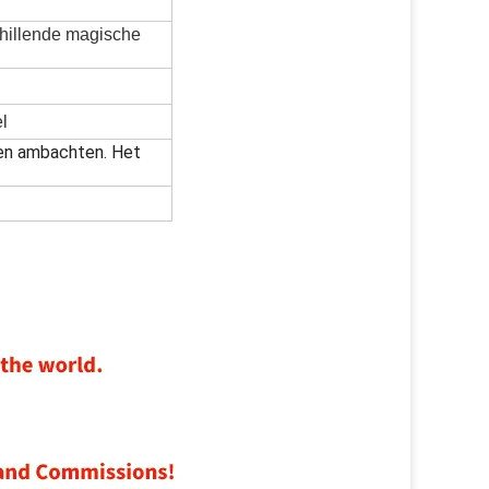
schillende magische
l
 en ambachten. Het