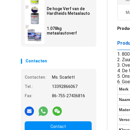
De hoge Verf van de
Ma
Hardheids Metaalauto
1.078kg
Produ
metaalautoverf
Produ
...........
1.
800
2. Zuu
Contacten
3. Ove
4. De 
5. Ons
Contacten:
Ms. Scarlett
6. Go
Tel.:
13392866067
Merk
Fax:
86-755-27436816
Naam
Mater
Versc
Contact
Kleur