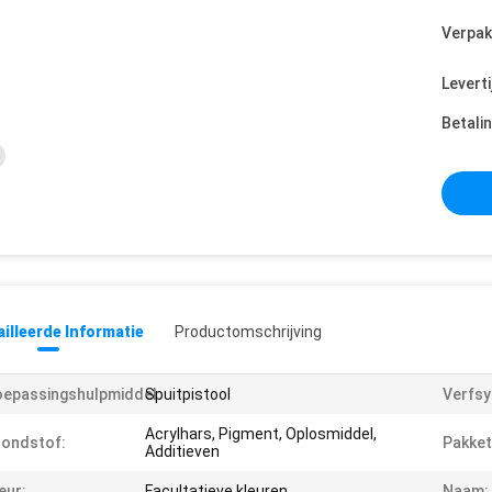
Verpak
Leverti
Betali
illeerde Informatie
Productomschrijving
epassingshulpmiddel:
Spuitpistool
Verfsy
Acrylhars, Pigment, Oplosmiddel,
ondstof:
Pakket
Additieven
eur:
Facultatieve kleuren
Naam: