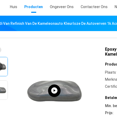
Huis
Producten
Ongeveer Ons
Contacteer Ons
N
di Van Refinish Van De Kameleonauto Kleurloze De Autoverven 1k Ac
Epoxy 
Kamel
Produc
Plaats
Merkn
Certifi
Betale
Min. be
Prijs: