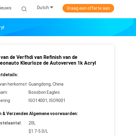
Dutch
ieuws
Vraag een offerte aan
ryl
van de Verfhdi van Refinish van de
eonauto Kleurloze de Autoverven 1k Acryl
tdetails:
 van herkomst:
Guangdong, China
aam:
Bossbon Eagles
cering:
ISO14001, ISO9001
n & Verzenden Algemene voorwaarden:
stelaantal:
20L
$1.7-5.0/L