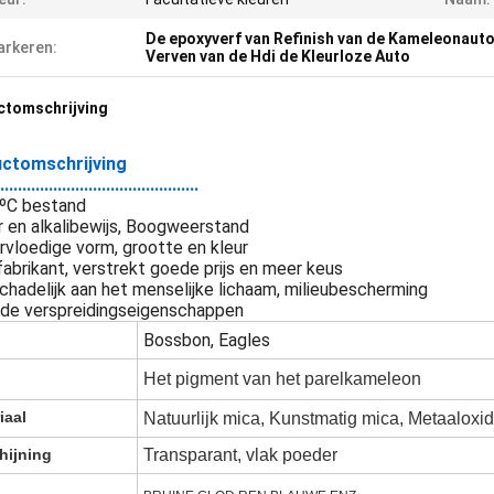
De epoxyverf van Refinish van de Kameleonaut
rkeren:
Verven van de Hdi de Kleurloze Auto
ctomschrijving
ctomschrijving
.............................................
ºC bestand
r en alkalibewijs, Boogweerstand
rvloedige vorm, grootte en kleur
fabrikant, verstrekt goede prijs en meer keus
chadelijk aan het menselijke lichaam, milieubescherming
ede verspreidingseigenschappen
Bossbon, Eagles
Het pigment van het parelkameleon
iaal
Natuurlijk mica, Kunstmatig mica, Metaaloxi
hijning
Transparant, vlak poeder