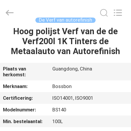
Automotive
Supplies
Co.,Ltd..
All
Rights
De Verf van autorefinish
Reserved.
Developed
Hoog polijst Verf van de de
HUIS
by
ECER
Verf200l 1K Tinters de
PRODUCTEN
Metaalauto van Autorefinish
ONGEVEER
Plaats van
Guangdong, China
herkomst:
ONS
Merknaam:
Bossbon
FABRIEKSREIS
Certificering:
ISO14001, ISO9001
Modelnummer:
BS140
KWALITEITSCONTROLE
Min. bestelaantal:
100L