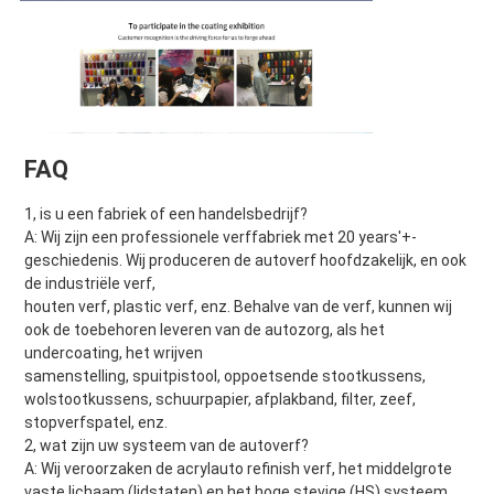
FAQ
1, is u een fabriek of een handelsbedrijf?
A: Wij zijn een professionele verffabriek met 20 years'+-
geschiedenis. Wij produceren de autoverf hoofdzakelijk, en ook 
de industriële verf,
houten verf, plastic verf, enz. Behalve van de verf, kunnen wij 
ook de toebehoren leveren van de autozorg, als het 
undercoating, het wrijven
samenstelling, spuitpistool, oppoetsende stootkussens, 
wolstootkussens, schuurpapier, afplakband, filter, zeef, 
stopverfspatel, enz.
2, wat zijn uw systeem van de autoverf?
A: Wij veroorzaken de acrylauto refinish verf, het middelgrote 
vaste lichaam (lidstaten) en het hoge stevige (HS) systeem.