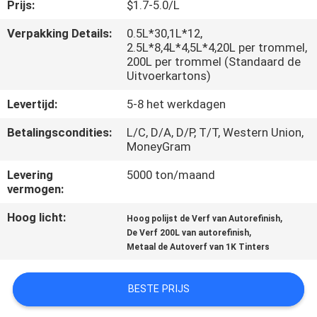
CONTACTEER
Prijs:
$1.7-5.0/L
ONS
Verpakking Details:
0.5L*30,1L*12,
2.5L*8,4L*4,5L*4,20L per trommel,
200L per trommel (Standaard de
NIEUWS
Uitvoerkartons)
Levertijd:
5-8 het werkdagen
VERZOEK
Betalingscondities:
L/C, D/A, D/P, T/T, Western Union,
OM
MoneyGram
EEN
Levering
5000 ton/maand
vermogen:
CITAAT
Hoog licht:
,
Hoog polijst de Verf van Autorefinish
,
De Verf 200L van autorefinish
SITEMAP
Metaal de Autoverf van 1K Tinters
PRIVACY
BESTE PRIJS
POLICY