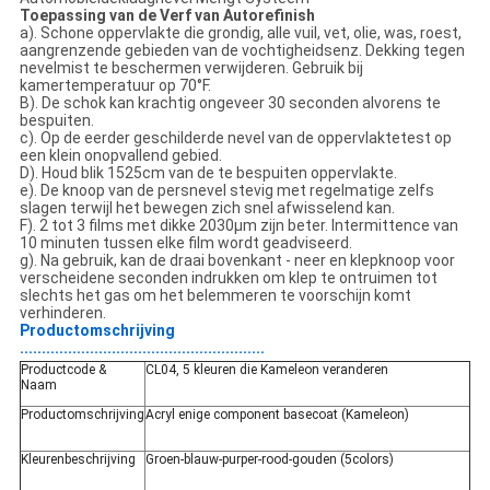
Toepassing van de Verf van Autorefinish
a). Schone oppervlakte die grondig, alle vuil, vet, olie, was, roest,
aangrenzende gebieden van de vochtigheidsenz. Dekking tegen
nevelmist te beschermen verwijderen. Gebruik bij
kamertemperatuur op 70°F.
B). De schok kan krachtig ongeveer 30 seconden alvorens te
bespuiten.
c). Op de eerder geschilderde nevel van de oppervlaktetest op
een klein onopvallend gebied.
D). Houd blik 1525cm van de te bespuiten oppervlakte.
e). De knoop van de persnevel stevig met regelmatige zelfs
slagen terwijl het bewegen zich snel afwisselend kan.
F). 2 tot 3 films met dikke 2030µm zijn beter. Intermittence van
10 minuten tussen elke film wordt geadviseerd.
g). Na gebruik, kan de draai bovenkant - neer en klepknoop voor
verscheidene seconden indrukken om klep te ontruimen tot
slechts het gas om het belemmeren te voorschijn komt
verhinderen.
Productomschrijving
........................................................
Productcode &
CL04, 5 kleuren die Kameleon veranderen
Naam
Productomschrijving
Acryl enige component basecoat (Kameleon)
Kleurenbeschrijving
Groen-blauw-purper-rood-gouden (5colors)