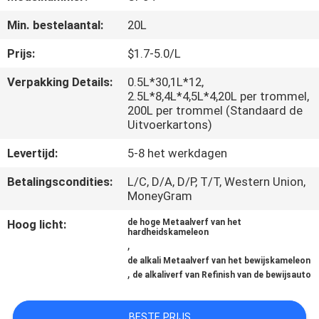
CONTACTEER
Min. bestelaantal:
20L
ONS
Prijs:
$1.7-5.0/L
NIEUWS
Verpakking Details:
0.5L*30,1L*12,
2.5L*8,4L*4,5L*4,20L per trommel,
200L per trommel (Standaard de
VERZOEK
Uitvoerkartons)
OM
Levertijd:
5-8 het werkdagen
EEN
Betalingscondities:
L/C, D/A, D/P, T/T, Western Union,
CITAAT
MoneyGram
Hoog licht:
de hoge Metaalverf van het
hardheidskameleon
SITEMAP
,
de alkali Metaalverf van het bewijskameleon
,
de alkaliverf van Refinish van de bewijsauto
PRIVACY
POLICY
BESTE PRIJS