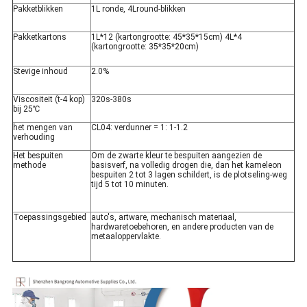
Pakketblikken
1L ronde, 4Lround-blikken
Pakketkartons
1L*12 (kartongrootte: 45*35*15cm) 4L*4
(kartongrootte: 35*35*20cm)
Stevige inhoud
2.0%
Viscositeit (t-4 kop)
320s-380s
bij 25℃
het mengen van
CL04: verdunner = 1: 1-1.2
verhouding
Het bespuiten
Om de zwarte kleur te bespuiten aangezien de
methode
basisverf, na volledig drogen die, dan het kameleon
bespuiten 2 tot 3 lagen schildert, is de plotseling-weg
tijd 5 tot 10 minuten.
Toepassingsgebied
auto's, artware, mechanisch materiaal,
hardwaretoebehoren, en andere producten van de
metaaloppervlakte.