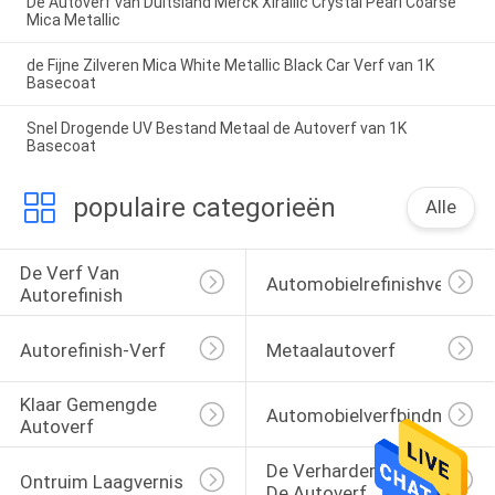
De Autoverf van Duitsland Merck Xirallic Crystal Pearl Coarse
Mica Metallic
de Fijne Zilveren Mica White Metallic Black Car Verf van 1K
Basecoat
Snel Drogende UV Bestand Metaal de Autoverf van 1K
Basecoat
populaire categorieën
Alle
De Verf Van 
Automobielrefinishverf
Autorefinish
Autorefinish-Verf
Metaalautoverf
Klaar Gemengde 
Automobielverfbindmiddel
Autoverf
De Verharder Van 
Ontruim Laagvernis
De Autoverf