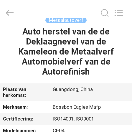
Supplies
Co.,Ltd..
All
Rights
Reserved.
Metaalautoverf
Developed
by
ECER
Auto herstel van de de
HUIS
Deklaagnevel van de
PRODUCTEN
Kameleon de Metaalverf
Automobielverf van de
ONGEVEER
Autorefinish
ONS
Plaats van
Guangdong, China
herkomst:
FABRIEKSREIS
Merknaam:
Bossbon Eagles Mafp
KWALITEITSCONTROLE
Certificering:
ISO14001, ISO9001
Modelnummer:
Cl-04