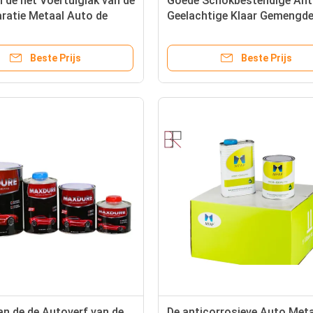
 de het Voertuiglak van de
Goede Schokbestendige Ant
ratie Metaal Auto de
Geelachtige Klaar Gemengd
verf
Autoverf
Beste Prijs
Beste Prijs
an de de Autoverf van de
De anticorrosieve Auto Met