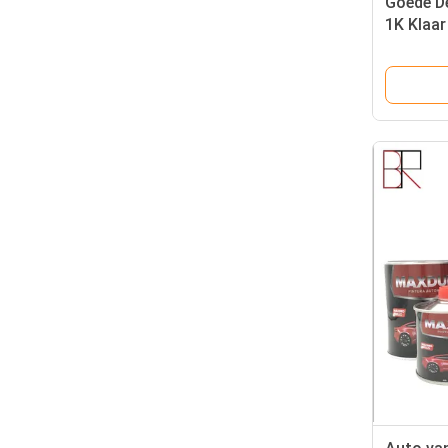
Goede D
1K Klaa
Automob