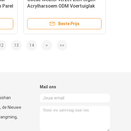
n Parel
Acrylharsoem ODM Voertuiglak
Beste Prijs
12
13
14
>
>>
Mail ons
hishan
, de Nieuwe
uangming,