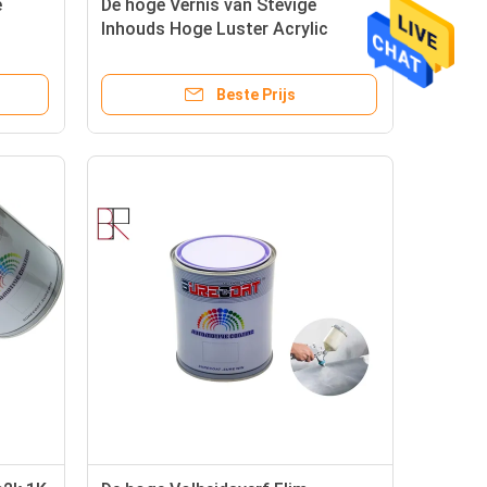
e
De hoge Vernis van Stevige
Inhouds Hoge Luster Acrylic
vernis
Lacquer Clear Coat
Beste Prijs