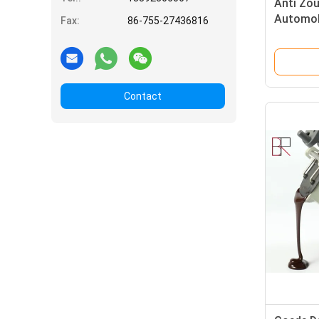
Anti Zou
Automobi
Fax:
86-755-27436816
de Mista
Contact