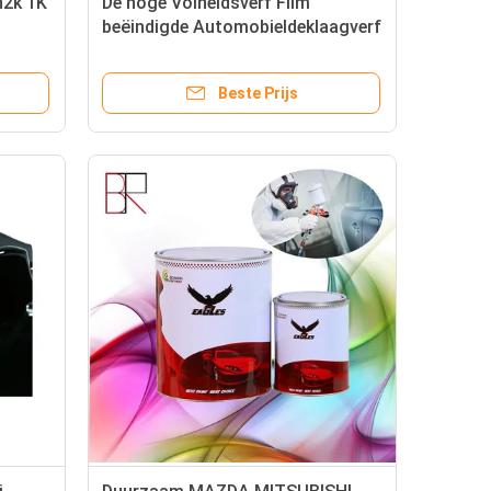
n2k 1K
De hoge Volheidsverf Flim
beëindigde Automobieldeklaagverf
Beste Prijs