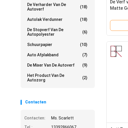
De Verf
De Verharder Van De
(18)
Matte G
Autoverf
Refinish
Autolak Verdunner
(18)
De Stopverf Van De
(6)
Autopolyester
Schuurpapier
(10)
Auto Afplakband
(7)
De Mixer Van De Autoverf
(9)
Het Product Van De
(2)
Autozorg
Contacten
Contacten:
Ms. Scarlett
Tel.:
13392866067