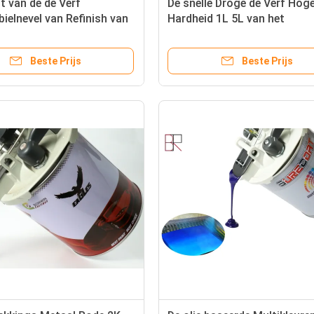
t van de de Verf
De snelle Droge de Verf Hog
elnevel van Refinish van
Hardheid 1L 5L van het
uto de Verfbindmiddel
Autolichaam ontruimt Laag
Beste Prijs
Beste Prijs