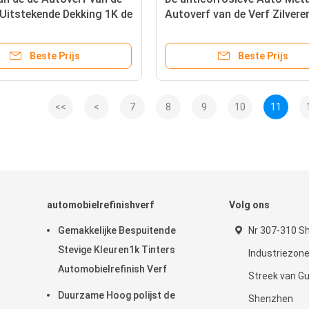
Uitstekende Dekking 1K de
Autoverf van de Verf Zilvere
ag
Beste Prijs
Beste Prijs
<<
<
7
8
9
10
11
automobielrefinishverf
Volg ons
Gemakkelijke Bespuitende
Nr 307-310 S
Stevige Kleuren1k Tinters
Industriezone
Automobielrefinish Verf
Streek van G
Duurzame Hoog polijst de
Shenzhen