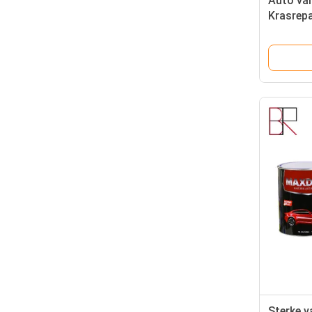
Auto van
Krasrepa
Deklaag
Sterke v