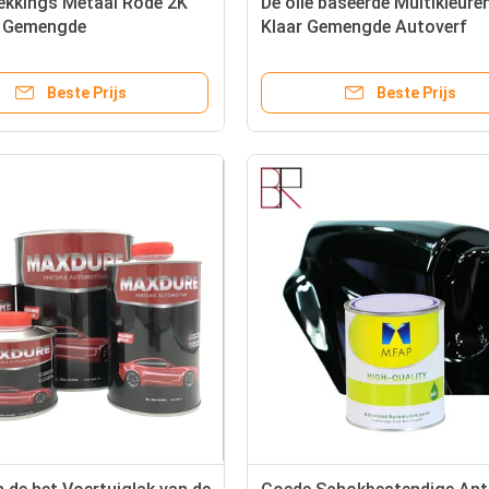
ekkings Metaal Rode 2K
De olie baseerde Multikleure
r Gemengde
Klaar Gemengde Autoverf
ielverf
Beste Prijs
Beste Prijs