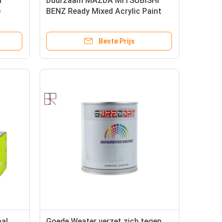
i
Duurzaam MAZDA MITSUBISHI
e
BENZ Ready Mixed Acrylic Paint
Beste Prijs
aal
Goede Weater verzet zich tegen