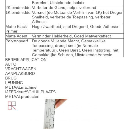
Borrelen, Uitstekende Isolatie
2K bindmiddel
Verbeter de Glans, help nivellerend
1K bindmiddel
Versnel (de Metaal de Verffilm van 1K) het Drogen
Snelheid, verbeter de Toepassing, verbeter
Adhesie
Matte Black
Hoge Zwartheid, snel Drogend, Goede Adhesie
Primer
Matte Agent
Verminder Helderheid, Goed Matwerkeffect
Polystopverf
De goede Vullende Macht, Gemakkelijke
Toepassing, droogt snel (in Normale
Temperatuur), Geen Barst, Geen Instorting, het
Gemakkelijke Schuren, Uitstekende Adhesie
BEREIK APPLICATION
AUTO
VRACHTWAGEN
AANPLAKBORD
BRUG
LEUNING
METAALmachine
IJZERdeur/SCHUILPLAATS
METAALproducten