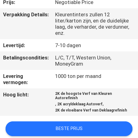
CONTACTEER
Prijs:
Negotiable Price
ONS
Verpakking Details:
Kleurentinters zullen 12
liter/karton zijn, en de duidelijke
laag, de verharder, de verdunner,
NIEUWS
enz.
Levertijd:
7-10 dagen
VERZOEK
Betalingscondities:
L/C, T/T, Western Union,
OM
MoneyGram
EEN
Levering
1000 ton per maand
vermogen:
CITAAT
Hoog licht:
2K de hoogste Verf van Kleuren
Autorefinish
SITEMAP
,
,
2K acryldeklaag Autoverf
2K de vloeibare Verf van Deklaagrefinish
PRIVACY
BESTE PRIJS
POLICY