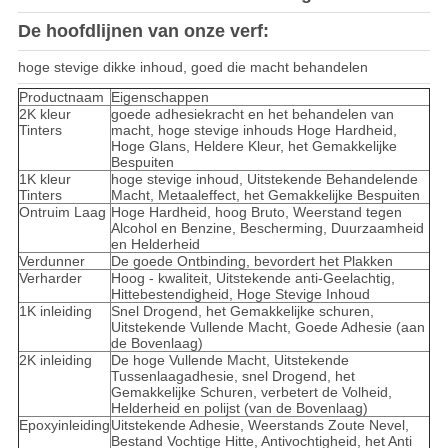
De hoofdlijnen van onze verf:
hoge stevige dikke inhoud, goed die macht behandelen
Productnaam
Eigenschappen
2K kleur
goede adhesiekracht en het behandelen van
Tinters
macht, hoge stevige inhouds Hoge Hardheid,
Hoge Glans, Heldere Kleur, het Gemakkelijke
Bespuiten
1K kleur
hoge stevige inhoud, Uitstekende Behandelende
Tinters
Macht, Metaaleffect, het Gemakkelijke Bespuiten
Ontruim Laag
Hoge Hardheid, hoog Bruto, Weerstand tegen
Alcohol en Benzine, Bescherming, Duurzaamheid
en Helderheid
Verdunner
De goede Ontbinding, bevordert het Plakken
Verharder
Hoog - kwaliteit, Uitstekende anti-Geelachtig,
Hittebestendigheid, Hoge Stevige Inhoud
1K inleiding
Snel Drogend, het Gemakkelijke schuren,
Uitstekende Vullende Macht, Goede Adhesie (aan
de Bovenlaag)
2K inleiding
De hoge Vullende Macht, Uitstekende
Tussenlaagadhesie, snel Drogend, het
Gemakkelijke Schuren, verbetert de Volheid,
Helderheid en polijst (van de Bovenlaag)
Epoxyinleiding
Uitstekende Adhesie, Weerstands Zoute Nevel,
Bestand Vochtige Hitte, Antivochtigheid, het Anti