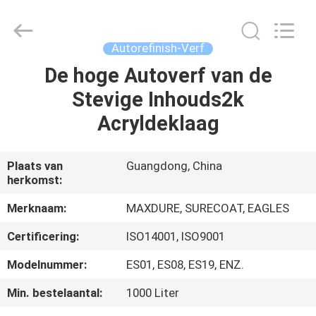
Supplies
Co.,Ltd..
All
Rights
Reserved.
Autorefinish-Verf
Developed
by
De hoge Autoverf van de
HUIS
ECER
Stevige Inhouds2k
PRODUCTEN
Acryldeklaag
ONGEVEER
Plaats van
Guangdong, China
herkomst:
ONS
Merknaam:
MAXDURE, SURECOAT, EAGLES
FABRIEKSREIS
Certificering:
ISO14001, ISO9001
Modelnummer:
ES01, ES08, ES19, ENZ.
KWALITEITSCONTROLE
Min. bestelaantal:
1000 Liter