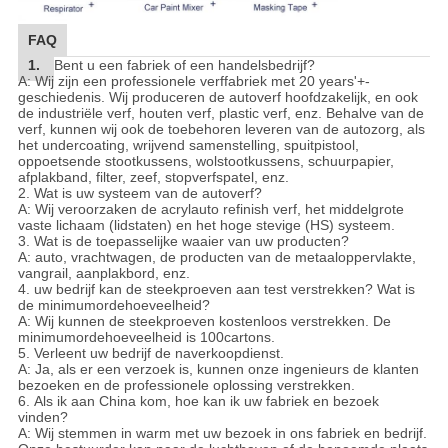
FAQ
1.
Bent u een fabriek of een handelsbedrijf?
A: Wij zijn een professionele verffabriek met 20 years'+-
geschiedenis. Wij produceren de autoverf hoofdzakelijk, en ook
de industriële verf, houten verf, plastic verf, enz. Behalve van de
verf, kunnen wij ook de toebehoren leveren van de autozorg, als
het undercoating, wrijvend samenstelling, spuitpistool,
oppoetsende stootkussens, wolstootkussens, schuurpapier,
afplakband, filter, zeef, stopverfspatel, enz.
2.
Wat is uw systeem van de autoverf?
A: Wij veroorzaken de acrylauto refinish verf, het middelgrote
vaste lichaam (lidstaten) en het hoge stevige (HS) systeem.
3.
Wat is de toepasselijke waaier van uw producten?
A: auto, vrachtwagen, de producten van de metaaloppervlakte,
vangrail, aanplakbord, enz.
4.
uw bedrijf kan de steekproeven aan test verstrekken? Wat is
de minimumordehoeveelheid?
A: Wij kunnen de steekproeven kostenloos verstrekken. De
minimumordehoeveelheid is 100cartons.
5.
Verleent uw bedrijf de naverkoopdienst.
A: Ja, als er een verzoek is, kunnen onze ingenieurs de klanten
bezoeken en de professionele oplossing verstrekken.
6.
Als ik aan China kom, hoe kan ik uw fabriek en bezoek
vinden?
A: Wij stemmen in warm met uw bezoek in ons fabriek en bedrijf.