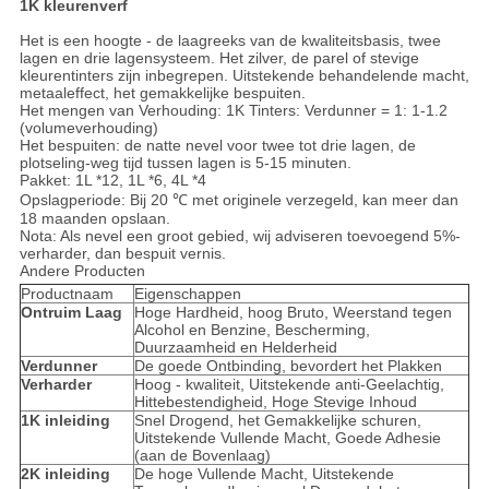
1K kleurenverf
Het is een hoogte - de laagreeks van de kwaliteitsbasis, twee
lagen en drie lagensysteem. Het zilver, de parel of stevige
kleurentinters zijn inbegrepen. Uitstekende behandelende macht,
metaaleffect, het gemakkelijke bespuiten.
Het mengen van Verhouding: 1K Tinters: Verdunner = 1: 1-1.2
(volumeverhouding)
Het bespuiten: de natte nevel voor twee tot drie lagen, de
plotseling-weg tijd tussen lagen is 5-15 minuten.
Pakket: 1L *12, 1L *6, 4L *4
Opslagperiode: Bij 20 ℃ met originele verzegeld, kan meer dan
18 maanden opslaan.
Nota: Als nevel een groot gebied, wij adviseren toevoegend 5%-
verharder, dan bespuit vernis.
Andere Producten
Productnaam
Eigenschappen
Ontruim Laag
Hoge Hardheid, hoog Bruto, Weerstand tegen
Alcohol en Benzine, Bescherming,
Duurzaamheid en Helderheid
Verdunner
De goede Ontbinding, bevordert het Plakken
Verharder
Hoog - kwaliteit, Uitstekende anti-Geelachtig,
Hittebestendigheid, Hoge Stevige Inhoud
1K inleiding
Snel Drogend, het Gemakkelijke schuren,
Uitstekende Vullende Macht, Goede Adhesie
(aan de Bovenlaag)
2K inleiding
De hoge Vullende Macht, Uitstekende