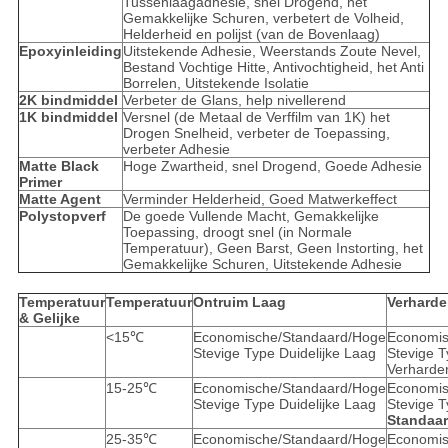
Tussenlaagadhesie, snel Drogend, het
Gemakkelijke Schuren, verbetert de Volheid,
Helderheid en polijst (van de Bovenlaag)
Epoxyinleiding
Uitstekende Adhesie, Weerstands Zoute Nevel,
Bestand Vochtige Hitte, Antivochtigheid, het Anti
Borrelen, Uitstekende Isolatie
2K bindmiddel
Verbeter de Glans, help nivellerend
1K bindmiddel
Versnel (de Metaal de Verffilm van 1K) het
Drogen Snelheid, verbeter de Toepassing,
verbeter Adhesie
Matte Black
Hoge Zwartheid, snel Drogend, Goede Adhesie
Primer
Matte Agent
Verminder Helderheid, Goed Matwerkeffect
Polystopverf
De goede Vullende Macht, Gemakkelijke
Toepassing, droogt snel (in Normale
Temperatuur), Geen Barst, Geen Instorting, het
Gemakkelijke Schuren, Uitstekende Adhesie
Temperatuur
Temperatuur
Ontruim Laag
Verharde
& Gelijke
<15℃
Economische/Standaard/Hoge
Economis
Stevige Type Duidelijke Laag
Stevige 
Verharde
15-25℃
Economische/Standaard/Hoge
Economis
Stevige Type Duidelijke Laag
Stevige 
Standaa
25-35℃
Economische/Standaard/Hoge
Economis