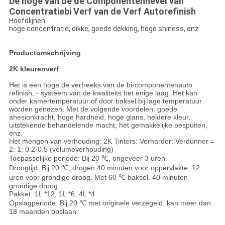
De hoge van de de Componentennevel van
Concentratiebi Verf van de Verf Autorefinish
Hoofdlijnen:
hoge concentratie, dikke, goede dekking, hoge shiness, enz.
Productomschrijving
2K kleurenverf
Het is een hoge de verfreeks van de bi-componentenauto
refinish, - systeem van de kwaliteits het enige laag. Het kan
onder kamertemperatuur of door baksel bij lage temperatuur
worden genezen. Met de volgende voordelen: goede
ahesionkracht, hoge hardheid, hoge glans, heldere kleur,
uitstekende behandelende macht, het gemakkelijke bespuiten,
enz.
Het mengen van verhouding: 2K Tinters: Verharder: Verdunner =
2: 1: 0.2-0.5 (volumeverhouding)
Toepasselijke periode: Bij 20 ℃, ongeveer 3 uren.
Droogtijd: Bij 20 ℃, drogen 40 minuten voor oppervlakte, 12
uren voor grondige droog. Met 60 ℃ baksel, 40 minuten
grondige droog.
Pakket: 1L *12, 1L *6, 4L *4
Opslagperiode: Bij 20 ℃ met originele verzegeld, kan meer dan
18 maanden opslaan.