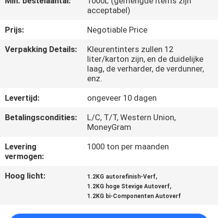
Min. bestelaantal:
1000L (gemengde items zijn
CONTACTEER
acceptabel)
ONS
Prijs:
Negotiable Price
Verpakking Details:
Kleurentinters zullen 12
NIEUWS
liter/karton zijn, en de duidelijke
laag, de verharder, de verdunner,
enz.
VERZOEK
OM
Levertijd:
ongeveer 10 dagen
EEN
Betalingscondities:
L/C, T/T, Western Union,
MoneyGram
CITAAT
Levering
1000 ton per maanden
vermogen:
SITEMAP
Hoog licht:
,
1.2KG autorefinish-Verf
,
1.2KG hoge Stevige Autoverf
PRIVACY
1.2KG bi-Componenten Autoverf
POLICY