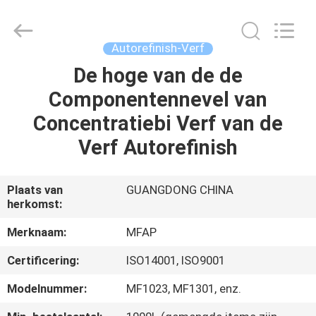
Supplies
Co.,Ltd..
All
Rights
Reserved.
Autorefinish-Verf
Developed
by
De hoge van de de
HUIS
ECER
Componentennevel van
PRODUCTEN
Concentratiebi Verf van de
Verf Autorefinish
ONGEVEER
ONS
Plaats van
GUANGDONG CHINA
herkomst:
FABRIEKSREIS
Merknaam:
MFAP
Certificering:
ISO14001, ISO9001
KWALITEITSCONTROLE
Modelnummer:
MF1023, MF1301, enz.