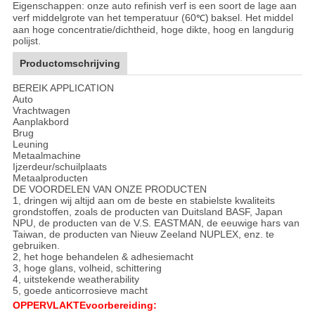
Eigenschappen: onze auto refinish verf is een soort de lage aan
verf middelgrote van het temperatuur (60
baksel. Het middel
℃)
aan hoge concentratie/dichtheid, hoge dikte, hoog en langdurig
polijst.
Productomschrijving
BEREIK APPLICATION
Auto
Vrachtwagen
Aanplakbord
Brug
Leuning
Metaalmachine
Ijzerdeur/schuilplaats
Metaalproducten
DE VOORDELEN VAN ONZE PRODUCTEN
1, dringen wij altijd aan om de beste en stabielste kwaliteits
grondstoffen, zoals de producten van Duitsland BASF, Japan
NPU, de producten van de V.S. EASTMAN, de eeuwige hars van
Taiwan, de producten van Nieuw Zeeland NUPLEX, enz. te
gebruiken.
2, het hoge behandelen & adhesiemacht
3, hoge glans, volheid, schittering
4, uitstekende weatherability
5, goede anticorrosieve macht
OPPERVLAKTEvoorbereiding: