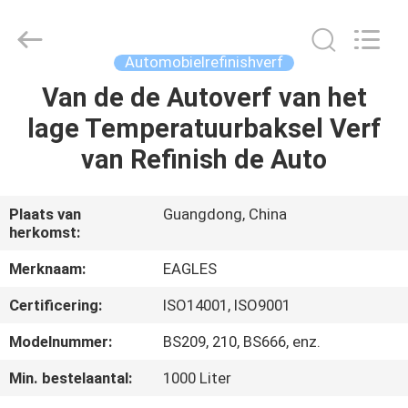
Bangrong
Automotive
Supplies
Co.,Ltd..
All
Automobielrefinishverf
Rights
Reserved.
Developed
Van de de Autoverf van het
HUIS
by
ECER
lage Temperatuurbaksel Verf
PRODUCTEN
van Refinish de Auto
ONGEVEER
Plaats van
Guangdong, China
herkomst:
ONS
Merknaam:
EAGLES
FABRIEKSREIS
Certificering:
ISO14001, ISO9001
Modelnummer:
BS209, 210, BS666, enz.
KWALITEITSCONTROLE
Min. bestelaantal:
1000 Liter