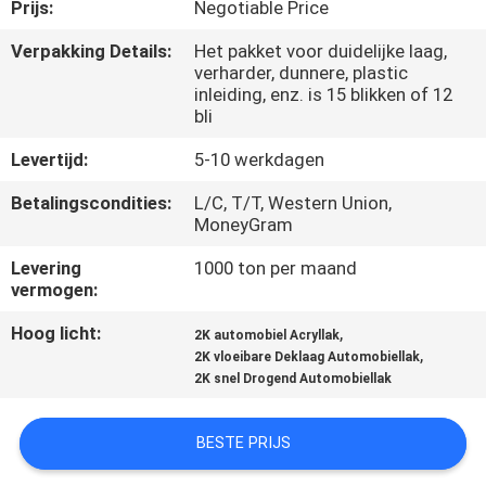
CONTACTEER
Prijs:
Negotiable Price
ONS
Verpakking Details:
Het pakket voor duidelijke laag,
verharder, dunnere, plastic
inleiding, enz. is 15 blikken of 12
NIEUWS
bli
Levertijd:
5-10 werkdagen
VERZOEK
Betalingscondities:
L/C, T/T, Western Union,
OM
MoneyGram
EEN
Levering
1000 ton per maand
vermogen:
CITAAT
Hoog licht:
,
2K automobiel Acryllak
,
2K vloeibare Deklaag Automobiellak
SITEMAP
2K snel Drogend Automobiellak
PRIVACY
BESTE PRIJS
POLICY