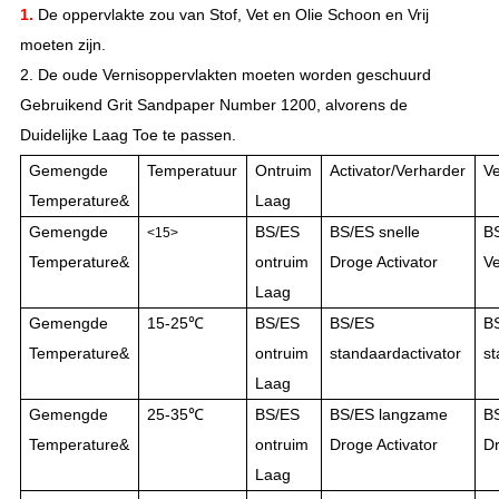
1.
De oppervlakte zou van Stof, Vet en Olie Schoon en Vrij
moeten zijn.
2. De oude Vernisoppervlakten moeten worden geschuurd
Gebruikend Grit Sandpaper Number 1200, alvorens de
Duidelijke Laag Toe te passen.
Gemengde
Temperatuur
Ontruim
Activator/Verharder
V
Temperature&
Laag
Gemengde
BS/ES
BS/ES snelle
BS
<15>
Temperature&
ontruim
Droge Activator
V
Laag
Gemengde
15-25℃
BS/ES
BS/ES
B
Temperature&
ontruim
standaardactivator
s
Laag
Gemengde
25-35℃
BS/ES
BS/ES langzame
B
Temperature&
ontruim
Droge Activator
D
Laag