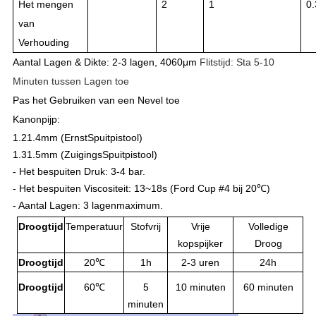
Het mengen
2
1
0.
van
Verhouding
Aantal Lagen & Dikte: 2-3 lagen, 4060μm
Flitstijd: Sta 5-10
Minuten tussen Lagen toe
Pas het Gebruiken van een Nevel toe
Kanonpijp:
1.21.4mm (ErnstSpuitpistool)
1.31.5mm (
Zuigings
Spuitpistool)
- Het bespuiten Druk: 3-4 bar.
- Het bespuiten Viscositeit: 13~18s (Ford Cup #4 bij 20℃)
- Aantal Lagen: 3 lagenmaximum.
Droogtijd
Temperatuur
Stofvrij
Vrije
Volledige
kopspijker
Droog
Droogtijd
20℃
1h
2-3 uren
24h
Droogtijd
60℃
5
10 minuten
60 minuten
minuten