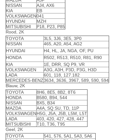
MAZDA
A3F
NISSAN
AJ4, AX6
KIA
EB
VOLKSWAGEN
041
HYUNDAI
MZH
MITSUBISHI
P18, P23, P85
Rood, 2K
TOYOTA
3L5, 3J6, 3E5, 3P0
NISSAN
465, A20, A54, AG2
HYUNDAI
H4, HL, JA, NGA, OF, PU
HONDA
R502, R513, R510, R81, R90
KIA
1E, DRR, SQ P9, VR
VOLKSWAGEN
A3G, A3H, P3D, P3G, H3D
LADA
601, 118, 127.182
MERCEDES-BENZ
3634, 3636, 3967, 589, 590, 594
Blauw, 2K
TOYOTA
8H6, 8E5, 8B2, 8T6
HONDA
B580, B94, 544
NISSAN
BX5, B34
MAZDA
A4A, SQ SU, TD, 11P
VOLKSWAGEN
H5G, J5A, J5B, L5M, L5T
LADA
403, 420, 427, 428, 447
MITSUBISHI
T10, T36, T95
Geel, 2K
TOYOTA
541, 576, 5A1, 5A3, 5A6