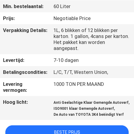
CONTACTEER
Min. bestelaantal:
60 Liter
ONS
Prijs:
Negotiable Price
Verpakking Details:
1L, 6 blikken of 12 blikken per
NIEUWS
karton. 1 gallon, 4cans per karton.
Het pakket kan worden
aangepast.
VERZOEK
OM
Levertijd:
7-10 dagen
EEN
Betalingscondities:
L/C, T/T, Western Union,
CITAAT
Levering
1000 TON PER MAAND
vermogen:
SITEMAP
Hoog licht:
,
Anti Geelachtige Klaar Gemengde Autoverf
,
ISO9001 klaar Gemengde Autoverf
De Auto van TOYOTA 3K4 beëindigt Verf
PRIVACY
POLICY
BESTE PRIJS