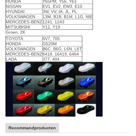
HONDA
Y65PM, Y56, Y63
NISSAN
EV1, EV2, EW3, E10
HYUNDAI
3W, VV, IA, JL, PL
VOLKSWAGEN
13M, B1B, B1M, L1G, NIE
MERCEDES-BENZ
1241, 1243
MITSUBISHI
Y12, Y19
Groen, 2K
TOYOTA
6V7, 705
HONDA
G520M
VOLKSWAGEN
B6C, B6G, L6N, L6T
MERCEDES-BENZ
6418, 16419, 6464
LADA
377, 404
Recommandproducten