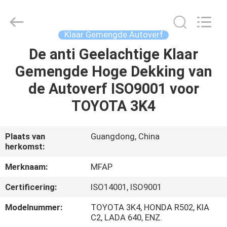
Automotive
Supplies
Co.,Ltd..
All
Rights
Klaar Gemengde Autoverf
Reserved.
Developed
De anti Geelachtige Klaar
HUIS
by
ECER
Gemengde Hoge Dekking van
PRODUCTEN
de Autoverf ISO9001 voor
TOYOTA 3K4
ONGEVEER
ONS
Plaats van
Guangdong, China
herkomst:
FABRIEKSREIS
Merknaam:
MFAP
Certificering:
ISO14001, ISO9001
KWALITEITSCONTROLE
Modelnummer:
TOYOTA 3K4, HONDA R502, KIA
C2, LADA 640, ENZ.